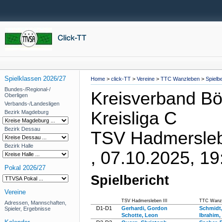
Spielklassen 2026/27
Home
>
click-TT
>
Vereine
>
TTC Wanzleben
>
Spielbe
Bundes-/Regional-/
Kreisverband Bö
Oberligen
Verbands-/Landesligen
Kreisliga C
Bezirk Magdeburg
Bezirk Dessau
TSV Hadmerslebe
Bezirk Halle
, 07.10.2025, 19
Pokal 2026/27
Spielbericht
Vereine
TSV Hadmersleben III
TTC Wanzl
Adressen, Mannschaften,
D1-D1
Gerhardi, Gordon
Schmidt,
Spieler, Ergebnisse
Schotte, Leon
Ibrahim,