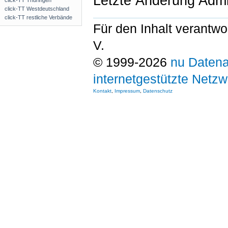
Letzte Änderung Admi
click-TT Thüringen
click-TT Westdeutschland
click-TT restliche Verbände
Für den Inhalt verantwo
V.
© 1999-2026
nu Datena
internetgestützte Netz
Kontakt
,
Impressum
,
Datenschutz