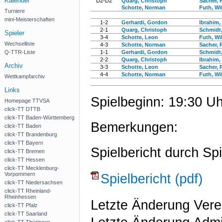
Kalender
D2-D2
Quarg, Christoph
Sacher, 
Schotte, Norman
Futh, Wil
Turniere
mini-Meisterschaften
1-2
Gerhardi, Gordon
Ibrahim,
2-1
Quarg, Christoph
Schmidt,
Spieler
3-4
Schotte, Leon
Futh, Wil
Wechselliste
4-3
Schotte, Norman
Sacher, 
Q-TTR-Liste
1-1
Gerhardi, Gordon
Schmidt,
2-2
Quarg, Christoph
Ibrahim,
Archiv
3-3
Schotte, Leon
Sacher, 
4-4
Schotte, Norman
Futh, Wil
Wettkampfarchiv
Links
Spielbeginn: 19:30 Uh
Homepage TTVSA
click-TT DTTB
click-TT Baden-Württemberg
Bemerkungen:
click-TT Baden
click-TT Brandenburg
click-TT Bayern
Spielbericht durch Spi
click-TT Bremen
click-TT Hessen
click-TT Mecklenburg-
Vorpommern
Spielbericht (pdf)
click-TT Niedersachsen
click-TT Rheinland-
Rheinhessen
Letzte Änderung Vere
click-TT Pfalz
click-TT Saarland