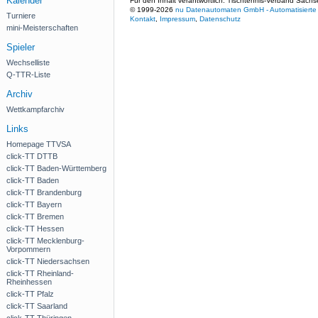
Kalender
Für den Inhalt verantwortlich: Tischtennis-Verband Sachs
© 1999-2026
nu Datenautomaten GmbH - Automatisierte 
Turniere
Kontakt
,
Impressum
,
Datenschutz
mini-Meisterschaften
Spieler
Wechselliste
Q-TTR-Liste
Archiv
Wettkampfarchiv
Links
Homepage TTVSA
click-TT DTTB
click-TT Baden-Württemberg
click-TT Baden
click-TT Brandenburg
click-TT Bayern
click-TT Bremen
click-TT Hessen
click-TT Mecklenburg-
Vorpommern
click-TT Niedersachsen
click-TT Rheinland-
Rheinhessen
click-TT Pfalz
click-TT Saarland