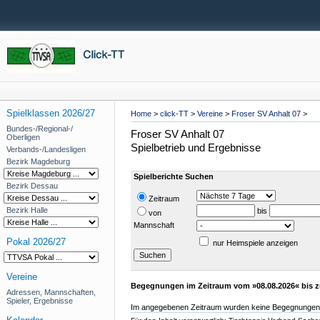
Spielklassen 2026/27
Home
>
click-TT
>
Vereine
>
Froser SV Anhalt 07
>
Bundes-/Regional-/
Froser SV Anhalt 07
Oberligen
Spielbetrieb und Ergebnisse
Verbands-/Landesligen
Bezirk Magdeburg
Spielberichte Suchen
Bezirk Dessau
Zeitraum
Bezirk Halle
bis
von
Mannschaft
Pokal 2026/27
nur Heimspiele anzeigen
Vereine
Begegnungen im Zeitraum vom »08.08.2026« bis z
Adressen, Mannschaften,
Spieler, Ergebnisse
Im angegebenen Zeitraum wurden keine Begegnungen