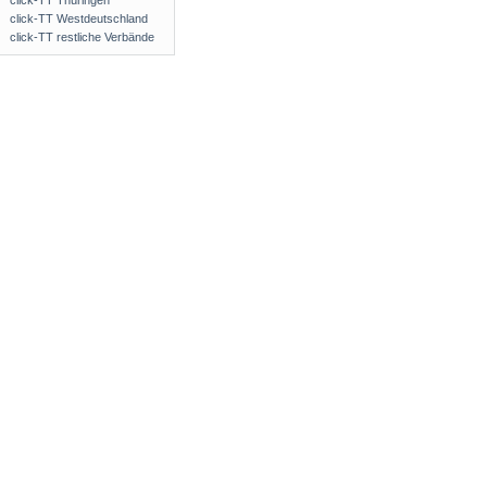
click-TT Thüringen
click-TT Westdeutschland
click-TT restliche Verbände