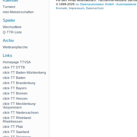
Kalender
Für den Inhalt verantwortlich: Tischtennis-Verband Sachs
© 1999-2026
nu Datenautomaten GmbH - Automatisierte 
Turniere
Kontakt
,
Impressum
,
Datenschutz
mini-Meisterschaften
Spieler
Wechselliste
Q-TTR-Liste
Archiv
Wettkampfarchiv
Links
Homepage TTVSA
click-TT DTTB
click-TT Baden-Württemberg
click-TT Baden
click-TT Brandenburg
click-TT Bayern
click-TT Bremen
click-TT Hessen
click-TT Mecklenburg-
Vorpommern
click-TT Niedersachsen
click-TT Rheinland-
Rheinhessen
click-TT Pfalz
click-TT Saarland