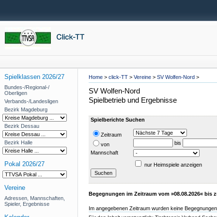
Spielklassen 2026/27
Home
>
click-TT
>
Vereine
>
SV Wolfen-Nord
>
Bundes-/Regional-/
SV Wolfen-Nord
Oberligen
Spielbetrieb und Ergebnisse
Verbands-/Landesligen
Bezirk Magdeburg
Spielberichte Suchen
Bezirk Dessau
Zeitraum
Bezirk Halle
bis
von
Mannschaft
Pokal 2026/27
nur Heimspiele anzeigen
Vereine
Begegnungen im Zeitraum vom »08.08.2026« bis z
Adressen, Mannschaften,
Spieler, Ergebnisse
Im angegebenen Zeitraum wurden keine Begegnungen