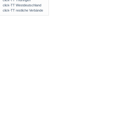
click-TT Thüringen
click-TT Westdeutschland
click-TT restliche Verbände