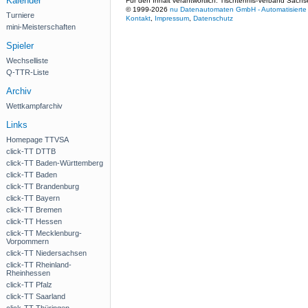
Kalender
Für den Inhalt verantwortlich: Tischtennis-Verband Sachs
© 1999-2026
nu Datenautomaten GmbH - Automatisierte 
Turniere
Kontakt
,
Impressum
,
Datenschutz
mini-Meisterschaften
Spieler
Wechselliste
Q-TTR-Liste
Archiv
Wettkampfarchiv
Links
Homepage TTVSA
click-TT DTTB
click-TT Baden-Württemberg
click-TT Baden
click-TT Brandenburg
click-TT Bayern
click-TT Bremen
click-TT Hessen
click-TT Mecklenburg-
Vorpommern
click-TT Niedersachsen
click-TT Rheinland-
Rheinhessen
click-TT Pfalz
click-TT Saarland