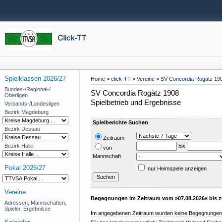
Spielklassen 2026/27
Home
>
click-TT
>
Vereine
>
SV Concordia Rogätz 19
Bundes-/Regional-/
SV Concordia Rogätz 1908
Oberligen
Spielbetrieb und Ergebnisse
Verbands-/Landesligen
Bezirk Magdeburg
Spielberichte Suchen
Bezirk Dessau
Zeitraum
Bezirk Halle
bis
von
Mannschaft
Pokal 2026/27
nur Heimspiele anzeigen
Vereine
Begegnungen im Zeitraum vom »07.08.2026« bis z
Adressen, Mannschaften,
Spieler, Ergebnisse
Im angegebenen Zeitraum wurden keine Begegnungen