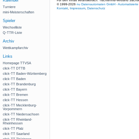
Kalender
Für den Inhalt verantwortlich: Tischtennis-Verband Sachs
© 1999-2026
nu Datenautomaten GmbH - Automatisierte 
Turniere
Kontakt
,
Impressum
,
Datenschutz
mini-Meisterschaften
Spieler
Wechselliste
Q-TTR-Liste
Archiv
Wettkampfarchiv
Links
Homepage TTVSA
click-TT DTTB
click-TT Baden-Württemberg
click-TT Baden
click-TT Brandenburg
click-TT Bayern
click-TT Bremen
click-TT Hessen
click-TT Mecklenburg-
Vorpommern
click-TT Niedersachsen
click-TT Rheinland-
Rheinhessen
click-TT Pfalz
click-TT Saarland