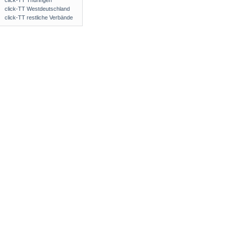
click-TT Thüringen
click-TT Westdeutschland
click-TT restliche Verbände