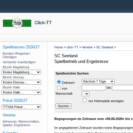
Spielklassen 2026/27
Home
>
click-TT
>
Vereine
>
SC Seeland
>
Bundes-/Regional-/
SC Seeland
Oberligen
Spielbetrieb und Ergebnisse
Verbands-/Landesligen
Bezirk Magdeburg
Spielberichte Suchen
Bezirk Dessau
Zeitraum
Bezirk Halle
bis
von
Mannschaft
Pokal 2026/27
nur Heimspiele anzeigen
Vereine
Begegnungen im Zeitraum vom »09.08.2026« bis z
Adressen, Mannschaften,
Spieler, Ergebnisse
Im angegebenen Zeitraum wurden keine Begegnungen