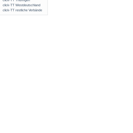
click-TT Thüringen
click-TT Westdeutschland
click-TT restliche Verbände