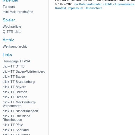
Kalender
Für den Inhalt verantwortlich: Tischtennis-Verband Sachs
© 1999-2026
nu Datenautomaten GmbH - Automatisierte 
Turniere
Kontakt
,
Impressum
,
Datenschutz
mini-Meisterschaften
Spieler
Wechselliste
Q-TTR-Liste
Archiv
Wettkampfarchiv
Links
Homepage TTVSA
click-TT DTTB
click-TT Baden-Württemberg
click-TT Baden
click-TT Brandenburg
click-TT Bayern
click-TT Bremen
click-TT Hessen
click-TT Mecklenburg-
Vorpommern
click-TT Niedersachsen
click-TT Rheinland-
Rheinhessen
click-TT Pfalz
click-TT Saarland