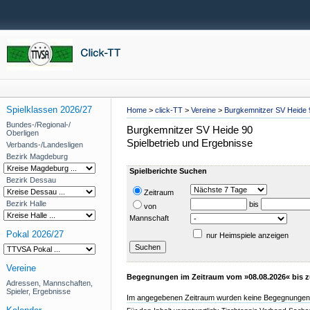
Spielklassen 2026/27
Home
>
click-TT
>
Vereine
>
Burgkemnitzer SV Heide 
Bundes-/Regional-/
Burgkemnitzer SV Heide 90
Oberligen
Spielbetrieb und Ergebnisse
Verbands-/Landesligen
Bezirk Magdeburg
Spielberichte Suchen
Bezirk Dessau
Zeitraum
Bezirk Halle
bis
von
Mannschaft
Pokal 2026/27
nur Heimspiele anzeigen
Vereine
Begegnungen im Zeitraum vom »08.08.2026« bis z
Adressen, Mannschaften,
Spieler, Ergebnisse
Im angegebenen Zeitraum wurden keine Begegnungen