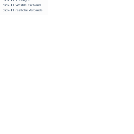
click-TT Thüringen
click-TT Westdeutschland
click-TT restliche Verbände