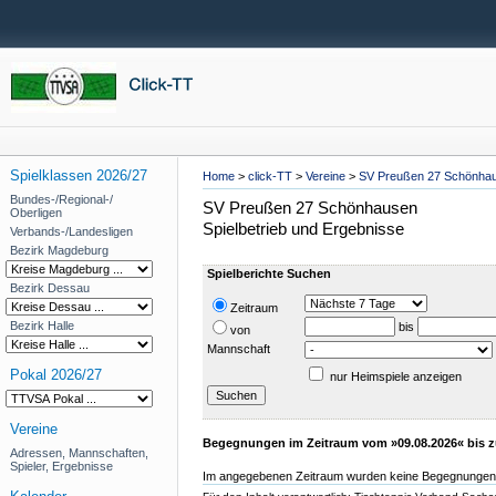
Spielklassen 2026/27
Home
>
click-TT
>
Vereine
>
SV Preußen 27 Schönha
Bundes-/Regional-/
SV Preußen 27 Schönhausen
Oberligen
Spielbetrieb und Ergebnisse
Verbands-/Landesligen
Bezirk Magdeburg
Spielberichte Suchen
Bezirk Dessau
Zeitraum
Bezirk Halle
bis
von
Mannschaft
Pokal 2026/27
nur Heimspiele anzeigen
Vereine
Begegnungen im Zeitraum vom »09.08.2026« bis z
Adressen, Mannschaften,
Spieler, Ergebnisse
Im angegebenen Zeitraum wurden keine Begegnungen