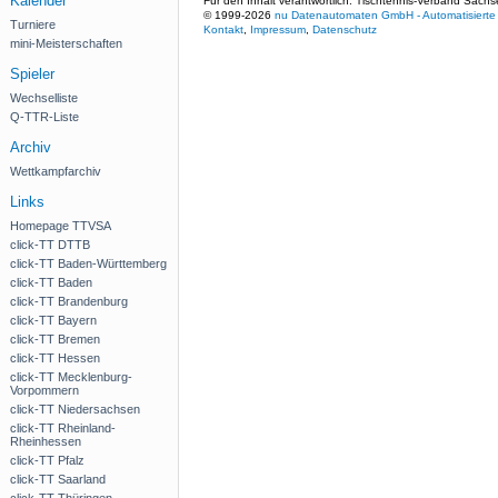
Kalender
Für den Inhalt verantwortlich: Tischtennis-Verband Sachs
© 1999-2026
nu Datenautomaten GmbH - Automatisierte 
Turniere
Kontakt
,
Impressum
,
Datenschutz
mini-Meisterschaften
Spieler
Wechselliste
Q-TTR-Liste
Archiv
Wettkampfarchiv
Links
Homepage TTVSA
click-TT DTTB
click-TT Baden-Württemberg
click-TT Baden
click-TT Brandenburg
click-TT Bayern
click-TT Bremen
click-TT Hessen
click-TT Mecklenburg-
Vorpommern
click-TT Niedersachsen
click-TT Rheinland-
Rheinhessen
click-TT Pfalz
click-TT Saarland