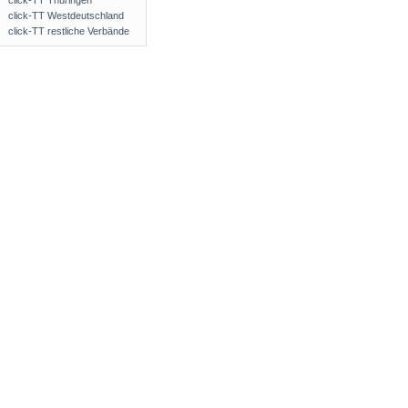
click-TT Thüringen
click-TT Westdeutschland
click-TT restliche Verbände