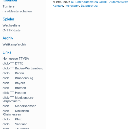
Kalender
© 1999-2026
nu Datenautomaten GmbH - Automatisierte 
Kontakt
,
Impressum
,
Datenschutz
Turniere
mini-Meisterschaften
Spieler
Wechselliste
Q-TTR-Liste
Archiv
Wettkampfarchiv
Links
Homepage TTVSA
click-TT DTTB
click-TT Baden-Württemberg
click-TT Baden
click-TT Brandenburg
click-TT Bayern
click-TT Bremen
click-TT Hessen
click-TT Mecklenburg-
Vorpommern
click-TT Niedersachsen
click-TT Rheinland-
Rheinhessen
click-TT Pfalz
click-TT Saarland