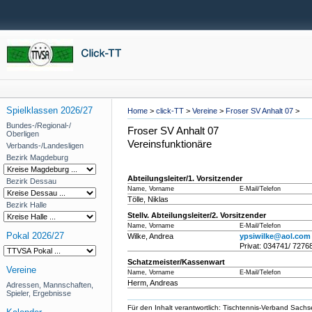
Spielklassen 2026/27
Home
>
click-TT
>
Vereine
>
Froser SV Anhalt 07
>
Bundes-/Regional-/
Froser SV Anhalt 07
Oberligen
Vereinsfunktionäre
Verbands-/Landesligen
Bezirk Magdeburg
Abteilungsleiter/1. Vorsitzender
Bezirk Dessau
Name, Vorname
E-Mail/Telefon
Tölle, Niklas
Bezirk Halle
Stellv. Abteilungsleiter/2. Vorsitzender
Name, Vorname
E-Mail/Telefon
Pokal 2026/27
Wilke, Andrea
ypsiwilke@aol.com
Privat: 034741/ 7276
Schatzmeister/Kassenwart
Vereine
Name, Vorname
E-Mail/Telefon
Herm, Andreas
Adressen, Mannschaften,
Spieler, Ergebnisse
Für den Inhalt verantwortlich: Tischtennis-Verband Sachs