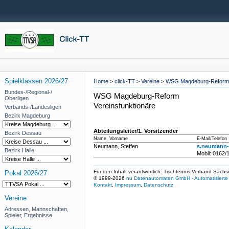
Spielklassen 2026/27
Home
>
click-TT
>
Vereine
>
WSG Magdeburg-Reform
Bundes-/Regional-/
WSG Magdeburg-Reform
Oberligen
Vereinsfunktionäre
Verbands-/Landesligen
Bezirk Magdeburg
Abteilungsleiter/1. Vorsitzender
Bezirk Dessau
Name, Vorname
E-Mail/Telefon
Neumann, Steffen
s.neumann
Bezirk Halle
Mobil: 0162
Für den Inhalt verantwortlich: Tischtennis-Verband Sachs
Pokal 2026/27
© 1999-2026
nu Datenautomaten GmbH - Automatisierte 
Kontakt
,
Impressum
,
Datenschutz
Vereine
Adressen, Mannschaften,
Spieler, Ergebnisse