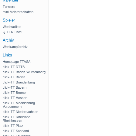
Kalender
Turniere
mini-Meisterschaften
Spieler
Wechselliste
Q-TTR-Liste
Archiv
Wettkampfarchiv
Links
Homepage TTVSA
click-TT DTTB
click-TT Baden-Württemberg
click-TT Baden
click-TT Brandenburg
click-TT Bayern
click-TT Bremen
click-TT Hessen
click-TT Mecklenburg-
Vorpommern
click-TT Niedersachsen
click-TT Rheinland-
Rheinhessen
click-TT Pfalz
click-TT Saarland