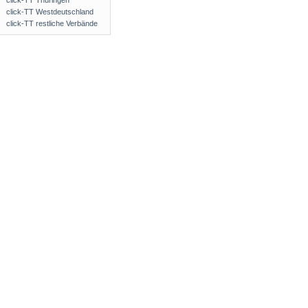
click-TT Thüringen
click-TT Westdeutschland
click-TT restliche Verbände