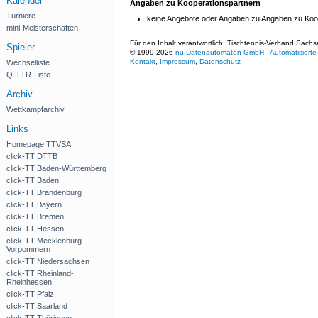
Kalender
Angaben zu Kooperationspartnern
Turniere
keine Angebote oder Angaben zu Angaben zu Koo
mini-Meisterschaften
Für den Inhalt verantwortlich: Tischtennis-Verband Sachs
Spieler
© 1999-2026
nu Datenautomaten GmbH - Automatisierte 
Kontakt
,
Impressum
,
Datenschutz
Wechselliste
Q-TTR-Liste
Archiv
Wettkampfarchiv
Links
Homepage TTVSA
click-TT DTTB
click-TT Baden-Württemberg
click-TT Baden
click-TT Brandenburg
click-TT Bayern
click-TT Bremen
click-TT Hessen
click-TT Mecklenburg-
Vorpommern
click-TT Niedersachsen
click-TT Rheinland-
Rheinhessen
click-TT Pfalz
click-TT Saarland