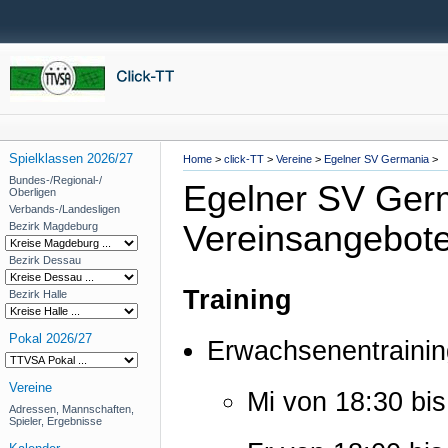
Spielklassen 2026/27
Home
>
click-TT
>
Vereine
>
Egelner SV Germania
>
Bundes-/Regional-/
Egelner SV Ger
Oberligen
Verbands-/Landesligen
Vereinsangebot
Bezirk Magdeburg
Bezirk Dessau
Training
Bezirk Halle
Pokal 2026/27
Erwachsenentrainin
Vereine
Mi von 18:30 bis
Adressen, Mannschaften,
Spieler, Ergebnisse