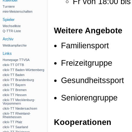
Fr von 18:00 bis
Kalender
Turniere
mini-Meisterschaften
Spieler
Wechselliste
Weitere Angebote
Q-TTR-Liste
Archiv
Familiensport
Wettkampfarchiv
Links
Homepage TTVSA
Freizeitgruppe
click-TT DTTB
click-TT Baden-Württemberg
click-TT Baden
Gesundheitssport
click-TT Brandenburg
click-TT Bayern
click-TT Bremen
click-TT Hessen
Seniorengruppe
click-TT Mecklenburg-
Vorpommern
click-TT Niedersachsen
click-TT Rheinland-
Rheinhessen
Kooperationen
click-TT Pfalz
click-TT Saarland