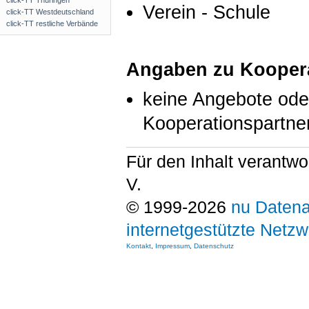
click-TT Thüringen
Verein - Schule
click-TT Westdeutschland
click-TT restliche Verbände
Angaben zu Koopera
keine Angebote od
Kooperationspartne
Für den Inhalt verantwo
V.
© 1999-2026
nu Datena
internetgestützte Netz
Kontakt
,
Impressum
,
Datenschutz