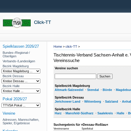
Spielklassen 2026/27
Home
>
click-TT
>
Bundes-/Regional-/
Tischtennis-Verband Sachsen-Anhalt e. 
Oberligen
Vereinssuche
Verbands-/Landesligen
Bezirk Magdeburg
Vereine suchen
Bezirk Dessau
Spielbezirk Magdeburg
Bezirk Halle
Altmark-Salzwedel
Stendal
Börde
Magdebu
Spielbezirk Dessau
Pokal 2026/27
Jerichower Land
Wittenberg
Salzland
Anhal
Spielbezirk Halle
Vereine
Harz
Mansfeld-Südharz
Saalekreis
Halle
B
Adressen, Mannschaften,
Spieler, Ergebnisse
Suchergebnis für »Dessau-Roßlau«
Vereinsname
Spiellokal