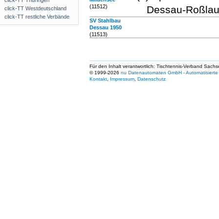
click-TT Thüringen
(11512)
Dessau-Roßlau
click-TT Westdeutschland
click-TT restliche Verbände
SV Stahlbau
Dessau 1950
(11513)
Für den Inhalt verantwortlich: Tischtennis-Verband Sachs
© 1999-2026
nu Datenautomaten GmbH - Automatisierte 
Kontakt
,
Impressum
,
Datenschutz