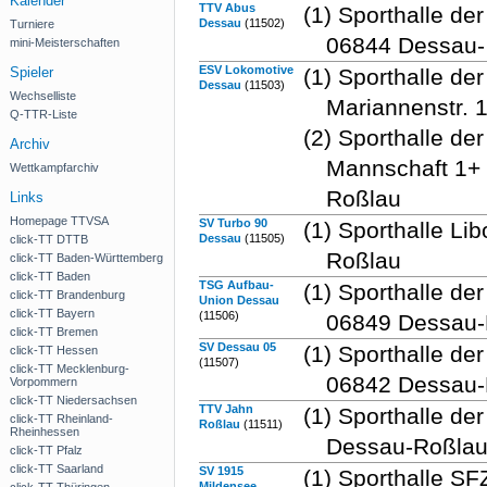
Kalender
TTV Abus
(1) Sporthalle d
Dessau
(11502)
Turniere
06844 Dessau-
mini-Meisterschaften
ESV Lokomotive
Spieler
(1) Sporthalle d
Dessau
(11503)
Wechselliste
Mariannenstr. 
Q-TTR-Liste
(2) Sporthalle de
Archiv
Mannschaft 1+ 
Wettkampfarchiv
Roßlau
Links
Homepage TTVSA
SV Turbo 90
(1) Sporthalle L
Dessau
(11505)
click-TT DTTB
Roßlau
click-TT Baden-Württemberg
click-TT Baden
TSG Aufbau-
(1) Sporthalle de
click-TT Brandenburg
Union Dessau
click-TT Bayern
(11506)
06849 Dessau-
click-TT Bremen
SV Dessau 05
(1) Sporthalle d
click-TT Hessen
(11507)
click-TT Mecklenburg-
06842 Dessau-
Vorpommern
click-TT Niedersachsen
TTV Jahn
(1) Sporthalle de
click-TT Rheinland-
Roßlau
(11511)
Rheinhessen
Dessau-Roßlau
click-TT Pfalz
click-TT Saarland
SV 1915
(1) Sporthalle SF
Mildensee