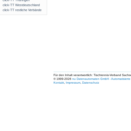
click-TT Thüringen
click-TT Westdeutschland
click-TT restliche Verbände
Für den Inhalt verantwortlich: Tischtennis-Verband Sachs
© 1999-2026
nu Datenautomaten GmbH - Automatisierte 
Kontakt
,
Impressum
,
Datenschutz