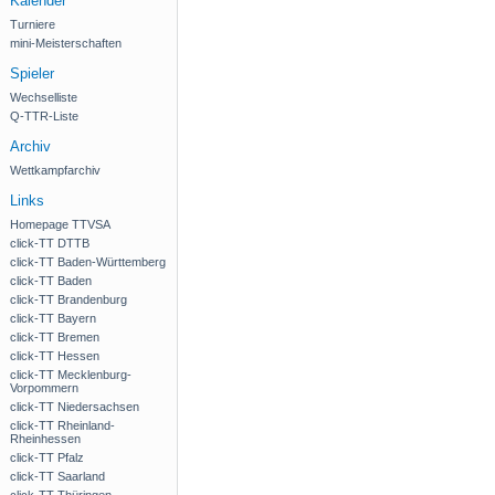
Kalender
Turniere
mini-Meisterschaften
Spieler
Wechselliste
Q-TTR-Liste
Archiv
Wettkampfarchiv
Links
Homepage TTVSA
click-TT DTTB
click-TT Baden-Württemberg
click-TT Baden
click-TT Brandenburg
click-TT Bayern
click-TT Bremen
click-TT Hessen
click-TT Mecklenburg-
Vorpommern
click-TT Niedersachsen
click-TT Rheinland-
Rheinhessen
click-TT Pfalz
click-TT Saarland