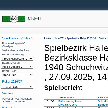
Spielklassen 2026/27
Home
>
click-TT
>
Spielbezirk Halle 2025/26
>
Bezirks
Bundes-/Regional-/
Spielbezirk Hall
Oberligen
Verbands-/Landesligen
Bezirksklasse Ha
Bezirk Magdeburg
Bezirk Dessau
1948 Schochwitz
Bezirk Halle
, 27.09.2025, 14
Pokal 2026/27
Spielbericht
Vereine
1948 Schochwitz
SV Franck
Adressen, Mannschaften,
D1-D1
Rühlemann, Jens
Schmidt
Spieler, Ergebnisse
Drygala, Georg
Bönisch