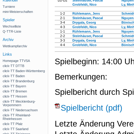
Kalender
D2-D2
Steinhäuser, Pascal
Nguyen
Grobfeldt, Nico
Ly, Min
Turniere
mini-Meisterschaften
1-2
Rühlemann, Jens
Schmidt
2-1
Steinhäuser, Pascal
Nguyen
Spieler
3-4
Drygala, Georg
Bönisch
Wechselliste
4-3
Grobfeldt, Nico
Ly, Min
Q-TTR-Liste
1-1
Rühlemann, Jens
Nguyen
2-2
Steinhäuser, Pascal
Schmidt
Archiv
3-3
Drygala, Georg
Ly, Min
4-4
Grobfeldt, Nico
Bönisch
Wettkampfarchiv
Links
Spielbeginn: 14:00 Uh
Homepage TTVSA
click-TT DTTB
click-TT Baden-Württemberg
Bemerkungen:
click-TT Baden
click-TT Brandenburg
click-TT Bayern
Spielbericht durch Spi
click-TT Bremen
click-TT Hessen
click-TT Mecklenburg-
Vorpommern
Spielbericht (pdf)
click-TT Niedersachsen
click-TT Rheinland-
Rheinhessen
Letzte Änderung Vere
click-TT Pfalz
click-TT Saarland