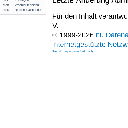
Letzte Änderung Admi
click-TT Thüringen
click-TT Westdeutschland
click-TT restliche Verbände
Für den Inhalt verantwo
V.
© 1999-2026
nu Datena
internetgestützte Netz
Kontakt
,
Impressum
,
Datenschutz