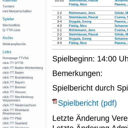
Kalender
D2-D2
Steinhäuser, Pascal
Schanne,
Fiebig, Nico
Pawera, 
Turniere
mini-Meisterschaften
1-2
Rühlemann, Jens
Glöde, M
2-1
Steinhäuser, Pascal
Cserna, 
Spieler
3-4
Drygala, Georg
Pawera, 
Wechselliste
4-3
Fiebig, Nico
Schanne,
Q-TTR-Liste
1-1
Rühlemann, Jens
Cserna, 
2-2
Steinhäuser, Pascal
Glöde, M
Archiv
3-3
Drygala, Georg
Schanne,
4-4
Fiebig, Nico
Pawera, 
Wettkampfarchiv
Links
Spielbeginn: 14:00 Uh
Homepage TTVSA
click-TT DTTB
click-TT Baden-Württemberg
Bemerkungen:
click-TT Baden
click-TT Brandenburg
click-TT Bayern
Spielbericht durch Spi
click-TT Bremen
click-TT Hessen
click-TT Mecklenburg-
Vorpommern
Spielbericht (pdf)
click-TT Niedersachsen
click-TT Rheinland-
Rheinhessen
Letzte Änderung Vere
click-TT Pfalz
click-TT Saarland