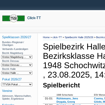
Spielklassen 2026/27
Home
>
click-TT
>
Spielbezirk Halle 2025/26
>
Bezirks
Bundes-/Regional-/
Spielbezirk Hall
Oberligen
Verbands-/Landesligen
Bezirksklasse Ha
Bezirk Magdeburg
Bezirk Dessau
1948 Schochwit
Bezirk Halle
, 23.08.2025, 14
Pokal 2026/27
Spielbericht
Vereine
1948 Schochwitz
ESV Merse
Adressen, Mannschaften,
D1-D1
Rühlemann, Jens
Cserna, 
Spieler, Ergebnisse
Drygala, Georg
Glöde, M