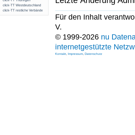
Letzte Änderung Admi
click-TT Thüringen
click-TT Westdeutschland
click-TT restliche Verbände
Für den Inhalt verantwo
V.
© 1999-2026
nu Datena
internetgestützte Netz
Kontakt
,
Impressum
,
Datenschutz