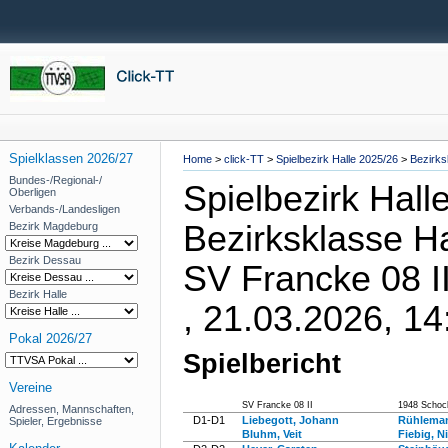
Spielklassen 2026/27
Home
>
click-TT
>
Spielbezirk Halle 2025/26
>
Bezirks
Bundes-/Regional-/
Spielbezirk Hall
Oberligen
Verbands-/Landesligen
Bezirksklasse Ha
Bezirk Magdeburg
Bezirk Dessau
SV Francke 08 I
Bezirk Halle
, 21.03.2026, 14
Pokal 2026/27
Spielbericht
Vereine
SV Francke 08 II
1948 Schoc
Adressen, Mannschaften,
D1-D1
Liebegott, Johann
Rühleman
Spieler, Ergebnisse
Bluhm, Veit
Fiebig, N