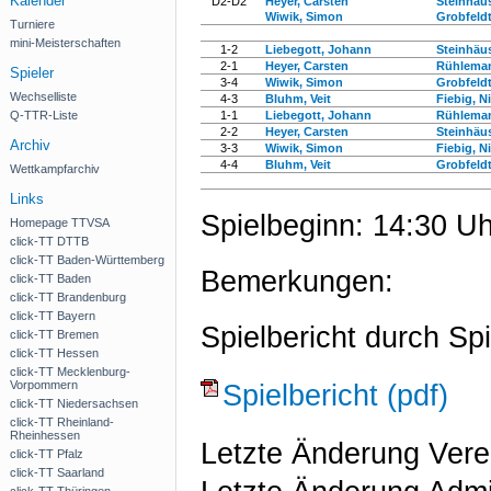
Kalender
D2-D2
Heyer, Carsten
Steinhäus
Wiwik, Simon
Grobfeldt
Turniere
mini-Meisterschaften
1-2
Liebegott, Johann
Steinhäus
2-1
Heyer, Carsten
Rühleman
Spieler
3-4
Wiwik, Simon
Grobfeldt
Wechselliste
4-3
Bluhm, Veit
Fiebig, N
Q-TTR-Liste
1-1
Liebegott, Johann
Rühleman
2-2
Heyer, Carsten
Steinhäus
Archiv
3-3
Wiwik, Simon
Fiebig, N
4-4
Bluhm, Veit
Grobfeldt
Wettkampfarchiv
Links
Spielbeginn: 14:30 Uh
Homepage TTVSA
click-TT DTTB
click-TT Baden-Württemberg
Bemerkungen:
click-TT Baden
click-TT Brandenburg
click-TT Bayern
Spielbericht durch Spi
click-TT Bremen
click-TT Hessen
click-TT Mecklenburg-
Vorpommern
Spielbericht (pdf)
click-TT Niedersachsen
click-TT Rheinland-
Rheinhessen
Letzte Änderung Vere
click-TT Pfalz
click-TT Saarland