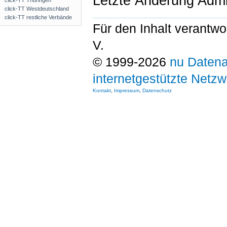
Letzte Änderung Admi
click-TT Thüringen
click-TT Westdeutschland
click-TT restliche Verbände
Für den Inhalt verantwo
V.
© 1999-2026
nu Datena
internetgestützte Netz
Kontakt
,
Impressum
,
Datenschutz