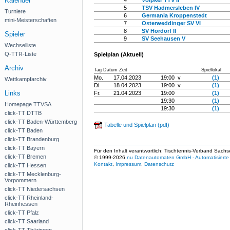
Kalender
4
Völpker TTV II
5
TSV Hadmersleben IV
Turniere
6
Germania Kroppenstedt
mini-Meisterschaften
7
Osterweddinger SV VI
8
SV Hordorf II
Spieler
9
SV Seehausen V
Wechselliste
Q-TTR-Liste
Spielplan (Aktuell)
Archiv
Tag Datum Zeit
Spiellokal
Mo.
17.04.2023
19:00 v
(1)
Wettkampfarchiv
Di.
18.04.2023
19:00 v
(1)
Links
Fr.
21.04.2023
19:00
(1)
19:30
(1)
Homepage TTVSA
19:30
(1)
click-TT DTTB
click-TT Baden-Württemberg
Tabelle und Spielplan (pdf)
click-TT Baden
click-TT Brandenburg
click-TT Bayern
Für den Inhalt verantwortlich: Tischtennis-Verband Sachs
click-TT Bremen
© 1999-2026
nu Datenautomaten GmbH - Automatisierte 
Kontakt
,
Impressum
,
Datenschutz
click-TT Hessen
click-TT Mecklenburg-
Vorpommern
click-TT Niedersachsen
click-TT Rheinland-
Rheinhessen
click-TT Pfalz
click-TT Saarland