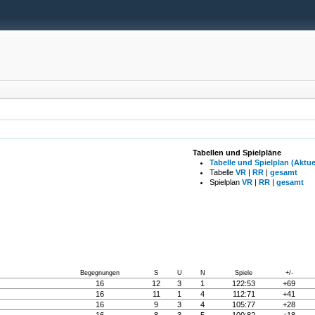
Tabellen und Spielpläne
Tabelle und Spielplan (Aktue
Tabelle
VR
|
RR
|
gesamt
Spielplan
VR
|
RR
|
gesamt
Begegnungen
S
U
N
Spiele
+/-
16
12
3
1
122:53
+69
16
11
1
4
112:71
+41
16
9
3
4
105:77
+28