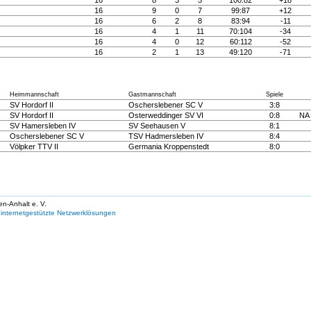
16
8
3
5
100:82
+18
16
9
0
7
99:87
+12
16
6
2
8
83:94
-11
16
4
1
11
70:104
-34
16
4
0
12
60:112
-52
16
2
1
13
49:120
-71
Heimmannschaft
Gastmannschaft
Spiele
SV Hordorf II
Oscherslebener SC V
3:8
SV Hordorf II
Osterweddinger SV VI
0:8
N
SV Hamersleben IV
SV Seehausen V
8:1
Oscherslebener SC V
TSV Hadmersleben IV
8:4
Völpker TTV II
Germania Kroppenstedt
8:0
en-Anhalt e. V.
internetgestützte Netzwerklösungen