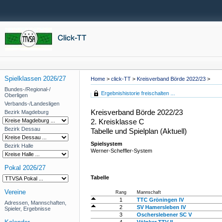
Spielklassen 2026/27
Home
>
click-TT
>
Kreisverband Börde 2022/23
>
Bundes-/Regional-/
Ergebnishistorie freischalten ...
Oberligen
Verbands-/Landesligen
Kreisverband Börde 2022/23
Bezirk Magdeburg
2. Kreisklasse C
Bezirk Dessau
Tabelle und Spielplan (Aktuell)
Spielsystem
Bezirk Halle
Werner-Scheffler-System
Pokal 2026/27
Tabelle
Vereine
Rang
Mannschaft
1
TTC Gröningen IV
Adressen, Mannschaften,
2
SV Hamersleben IV
Spieler, Ergebnisse
3
Oscherslebener SC V