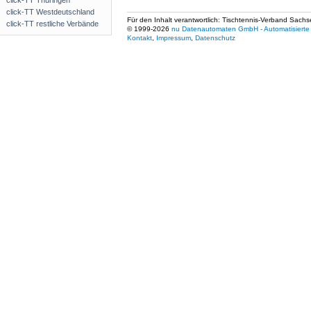
click-TT Thüringen
click-TT Westdeutschland
Für den Inhalt verantwortlich: Tischtennis-Verband Sachs
click-TT restliche Verbände
© 1999-2026
nu Datenautomaten GmbH - Automatisierte 
Kontakt
,
Impressum
,
Datenschutz