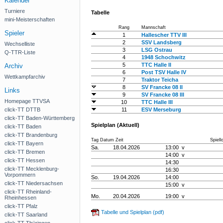
Kalender
Turniere
Tabelle
mini-Meisterschaften
Rang
Mannschaft
Spieler
1
Hallescher TTV III
2
SSV Landsberg
Wechselliste
3
LSG Ostrau
Q-TTR-Liste
4
1948 Schochwitz
5
TTC Halle II
Archiv
6
Post TSV Halle IV
Wettkampfarchiv
7
Traktor Teicha
8
SV Francke 08 II
Links
9
SV Francke 08 III
Homepage TTVSA
10
TTC Halle III
click-TT DTTB
11
ESV Merseburg
click-TT Baden-Württemberg
Spielplan (Aktuell)
click-TT Baden
click-TT Brandenburg
Tag Datum Zeit
Spiell
click-TT Bayern
Sa.
18.04.2026
13:00 v
click-TT Bremen
14:00 v
click-TT Hessen
14:30
click-TT Mecklenburg-
16:30
Vorpommern
So.
19.04.2026
14:00
click-TT Niedersachsen
15:00 v
click-TT Rheinland-
Mo.
20.04.2026
19:00 v
Rheinhessen
click-TT Pfalz
Tabelle und Spielplan (pdf)
click-TT Saarland