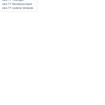
click-TT Thüringen
click-TT Westdeutschland
click-TT restliche Verbände