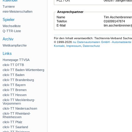
Kalender
PLZ / Ort
06526 / Sangerha
Turniere
mini-Meisterschaften
Ansprechpartner
Name
Tim Aschenbrenne
Spieler
Telefon
016099147874
E-Mail
tim.aschenbrenne
Wechselliste
Q-TTR-Liste
Für den Inhalt verantwortlich: Tischtennis-Verband Sachs
Archiv
© 1999-2026
nu Datenautomaten GmbH - Automatisierte 
Wettkampfarchiv
Kontakt
,
Impressum
,
Datenschutz
Links
Homepage TTVSA
click-TT DTTB
click-TT Baden-Württemberg
click-TT Baden
click-TT Brandenburg
click-TT Bayern
click-TT Bremen
click-TT Hessen
click-TT Mecklenburg-
Vorpommern
click-TT Niedersachsen
click-TT Rheinland-
Rheinhessen
click-TT Pfalz
click-TT Saarland