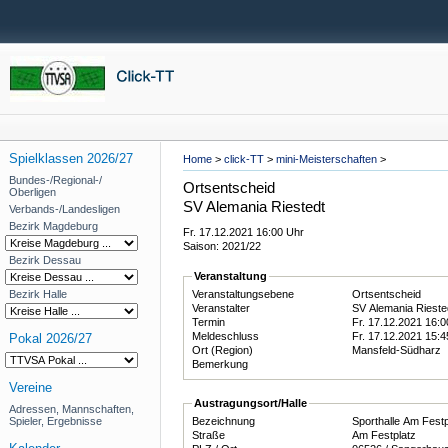
Spielklassen 2026/27
Home
>
click-TT
>
mini-Meisterschaften
>
Bundes-/Regional-/
Ortsentscheid
Oberligen
SV Alemania Riestedt
Verbands-/Landesligen
Bezirk Magdeburg
Fr. 17.12.2021 16:00 Uhr
Saison: 2021/22
Bezirk Dessau
Veranstaltung
Bezirk Halle
Veranstaltungsebene
Ortsentscheid
Veranstalter
SV Alemania Riest
Termin
Fr. 17.12.2021 16:
Meldeschluss
Fr. 17.12.2021 15:
Pokal 2026/27
Ort (Region)
Mansfeld-Südharz
Bemerkung
Vereine
Austragungsort/Halle
Adressen, Mannschaften,
Spieler, Ergebnisse
Bezeichnung
Sporthalle Am Fest
Straße
Am Festplatz