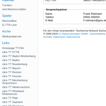
Kalender
PLZ / Ort
38820 / HALBE
Turniere
mini-Meisterschaften
Ansprechpartner
Name
Frank Rebmann
Spieler
Telefon
03941 609203
E-Mail
F.rebmann@gmx.d
Wechselliste
Q-TTR-Liste
Für den Inhalt verantwortlich: Tischtennis-Verband Sachs
Archiv
© 1999-2026
nu Datenautomaten GmbH - Automatisierte 
Wettkampfarchiv
Kontakt
,
Impressum
,
Datenschutz
Links
Homepage TTVSA
click-TT DTTB
click-TT Baden-Württemberg
click-TT Baden
click-TT Brandenburg
click-TT Bayern
click-TT Bremen
click-TT Hessen
click-TT Mecklenburg-
Vorpommern
click-TT Niedersachsen
click-TT Rheinland-
Rheinhessen
click-TT Pfalz
click-TT Saarland