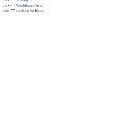
click-TT Thüringen
click-TT Westdeutschland
click-TT restliche Verbände