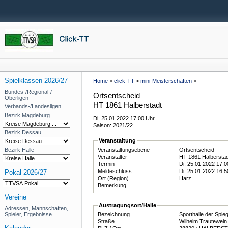
Spielklassen 2026/27
Home
>
click-TT
>
mini-Meisterschaften
>
Bundes-/Regional-/
Ortsentscheid
Oberligen
HT 1861 Halberstadt
Verbands-/Landesligen
Bezirk Magdeburg
Di. 25.01.2022 17:00 Uhr
Saison: 2021/22
Bezirk Dessau
Veranstaltung
Bezirk Halle
Veranstaltungsebene
Ortsentscheid
Veranstalter
HT 1861 Halbersta
Termin
Di. 25.01.2022 17:
Meldeschluss
Di. 25.01.2022 16:
Pokal 2026/27
Ort (Region)
Harz
Bemerkung
Vereine
Austragungsort/Halle
Adressen, Mannschaften,
Spieler, Ergebnisse
Bezeichnung
Sporthalle der Spie
Straße
Wilhelm Trautewein 