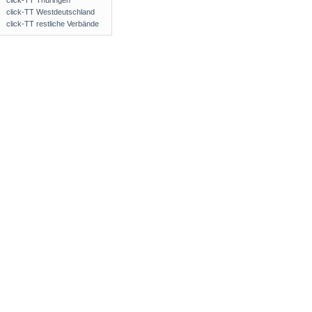
click-TT Thüringen
click-TT Westdeutschland
click-TT restliche Verbände