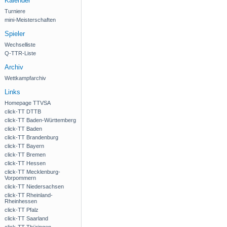
Kalender
Turniere
mini-Meisterschaften
Spieler
Wechselliste
Q-TTR-Liste
Archiv
Wettkampfarchiv
Links
Homepage TTVSA
click-TT DTTB
click-TT Baden-Württemberg
click-TT Baden
click-TT Brandenburg
click-TT Bayern
click-TT Bremen
click-TT Hessen
click-TT Mecklenburg-
Vorpommern
click-TT Niedersachsen
click-TT Rheinland-
Rheinhessen
click-TT Pfalz
click-TT Saarland