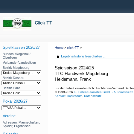
Spielklassen 2026/27
Home
>
click-TT
>
Bundes-/Regional-/
Ergebnishistorie freischalten ...
Oberligen
Verbands-/Landesligen
Spielsaison 2024/25
Bezirk Magdeburg
TTC Handwerk Magdeburg
Bezirk Dessau
Heidemann, Frank
Bezirk Halle
Für den Inhalt verantwortlich: Tischtennis-Verband Sachs
© 1999-2026
nu Datenautomaten GmbH - Automatisierte 
Kontakt
,
Impressum
,
Datenschutz
Pokal 2026/27
Vereine
Adressen, Mannschaften,
Spieler, Ergebnisse