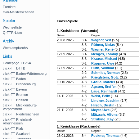
Kalender
Turniere
mini-Meisterschaften
Spieler
Einzel-Spiele
Wechselliste
1. Kreisklasse (Vorrunde)
Q-TTR-Liste
Datum
Gegner
29.08.2025
3-4
Wagner, Veit
(5.5)
Archiv
3-3
Rübner, Niclas
(5.4)
Wettkampfarchiv
3-1
Wagner, René
(5.1)
12.09.2025
3-4
Menges, Tommy
(4.9)
Links
3-3
Krause, Michael
(4.5)
Homepage TTVSA
3-1
Rüppner, Uwe
(4.2)
17.09.2025
2-1
Huth, Volkmar
(2.1)
click-TT DTTB
2-2
Schmidt, Norman
(2.3)
click-TT Baden-Württemberg
2-4
Krieglstein, Götz
(3.2)
click-TT Baden
10.10.2025
4-3
Große, Marcus
(4.4)
click-TT Brandenburg
4-4
Agsten, Steffen
(4.6)
click-TT Bayern
4-2
Laue, Reinhardt
(4.3)
click-TT Bremen
14.11.2025
4-3
Weist, Felix
(1.4)
click-TT Hessen
4-4
Lindner, Joachim
(1.7)
click-TT Mecklenburg-
4-2
Hirsch, Dustin
(1.2)
Vorpommern
21.11.2025
4-3
Meyer, Uwe
(2.5)
click-TT Niedersachsen
4-4
Mätzsch, Alfons
(3.3)
4-2
Strübing, Kay
(2.3)
click-TT Rheinland-
Rheinhessen
1. Kreisklasse (Rückrunde)
click-TT Pfalz
Datum
Gegner
click-TT Saarland
26.01.2026
3-4
Fuckner, Thomas
(4.6)