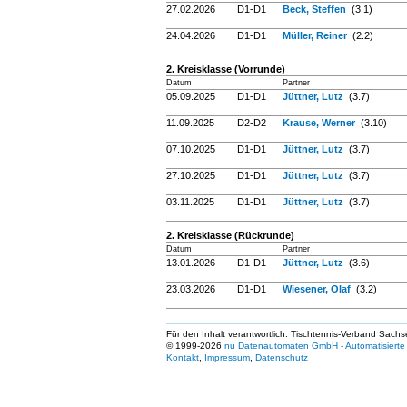
27.02.2026
D1-D1
Beck, Steffen
(3.1)
24.04.2026
D1-D1
Müller, Reiner
(2.2)
2. Kreisklasse (Vorrunde)
Datum
Partner
05.09.2025
D1-D1
Jüttner, Lutz
(3.7)
11.09.2025
D2-D2
Krause, Werner
(3.10)
07.10.2025
D1-D1
Jüttner, Lutz
(3.7)
27.10.2025
D1-D1
Jüttner, Lutz
(3.7)
03.11.2025
D1-D1
Jüttner, Lutz
(3.7)
2. Kreisklasse (Rückrunde)
Datum
Partner
13.01.2026
D1-D1
Jüttner, Lutz
(3.6)
23.03.2026
D1-D1
Wiesener, Olaf
(3.2)
Für den Inhalt verantwortlich: Tischtennis-Verband Sachs
© 1999-2026
nu Datenautomaten GmbH - Automatisierte 
Kontakt
,
Impressum
,
Datenschutz