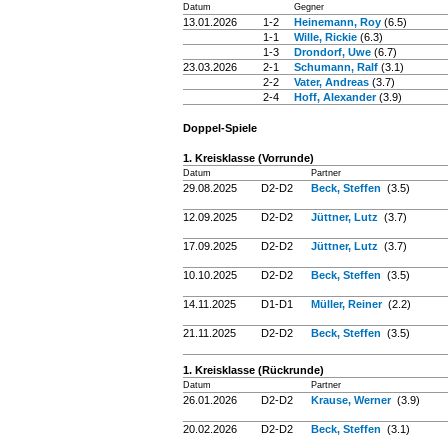
Datum
Gegner
13.01.2026
1-2
Heinemann, Roy
(6.5)
1-1
Wille, Rickie
(6.3)
1-3
Drondorf, Uwe
(6.7)
23.03.2026
2-1
Schumann, Ralf
(3.1)
2-2
Vater, Andreas
(3.7)
2-4
Hoff, Alexander
(3.9)
Doppel-Spiele
1. Kreisklasse (Vorrunde)
Datum
Partner
29.08.2025
D2-D2
Beck, Steffen
(3.5)
12.09.2025
D2-D2
Jüttner, Lutz
(3.7)
17.09.2025
D2-D2
Jüttner, Lutz
(3.7)
10.10.2025
D2-D2
Beck, Steffen
(3.5)
14.11.2025
D1-D1
Müller, Reiner
(2.2)
21.11.2025
D2-D2
Beck, Steffen
(3.5)
1. Kreisklasse (Rückrunde)
Datum
Partner
26.01.2026
D2-D2
Krause, Werner
(3.9)
20.02.2026
D2-D2
Beck, Steffen
(3.1)