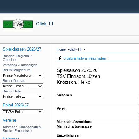
Spielklassen 2026/27
Home
>
click-TT
>
Bundes-/Regional-/
Ergebnishistorie freischalten ...
Oberligen
Verbands-/Landesligen
Spielsaison 2025/26
Bezirk Magdeburg
TSV Eintracht Lützen
Bezirk Dessau
Knötzsch, Heiko
Bezirk Halle
Saisonen
Pokal 2026/27
Verein
Vereine
Mannschaftsmeldung
Mannschaftseinsätze
Adressen, Mannschaften,
Spieler, Ergebnisse
Einzelbilanzen