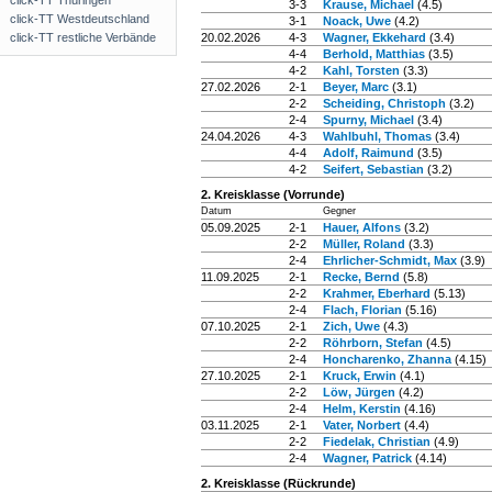
click-TT Thüringen
3-3
Krause, Michael
(4.5)
click-TT Westdeutschland
3-1
Noack, Uwe
(4.2)
click-TT restliche Verbände
20.02.2026
4-3
Wagner, Ekkehard
(3.4)
4-4
Berhold, Matthias
(3.5)
4-2
Kahl, Torsten
(3.3)
27.02.2026
2-1
Beyer, Marc
(3.1)
2-2
Scheiding, Christoph
(3.2)
2-4
Spurny, Michael
(3.4)
24.04.2026
4-3
Wahlbuhl, Thomas
(3.4)
4-4
Adolf, Raimund
(3.5)
4-2
Seifert, Sebastian
(3.2)
2. Kreisklasse (Vorrunde)
Datum
Gegner
05.09.2025
2-1
Hauer, Alfons
(3.2)
2-2
Müller, Roland
(3.3)
2-4
Ehrlicher-Schmidt, Max
(3.9)
11.09.2025
2-1
Recke, Bernd
(5.8)
2-2
Krahmer, Eberhard
(5.13)
2-4
Flach, Florian
(5.16)
07.10.2025
2-1
Zich, Uwe
(4.3)
2-2
Röhrborn, Stefan
(4.5)
2-4
Honcharenko, Zhanna
(4.15)
27.10.2025
2-1
Kruck, Erwin
(4.1)
2-2
Löw, Jürgen
(4.2)
2-4
Helm, Kerstin
(4.16)
03.11.2025
2-1
Vater, Norbert
(4.4)
2-2
Fiedelak, Christian
(4.9)
2-4
Wagner, Patrick
(4.14)
2. Kreisklasse (Rückrunde)