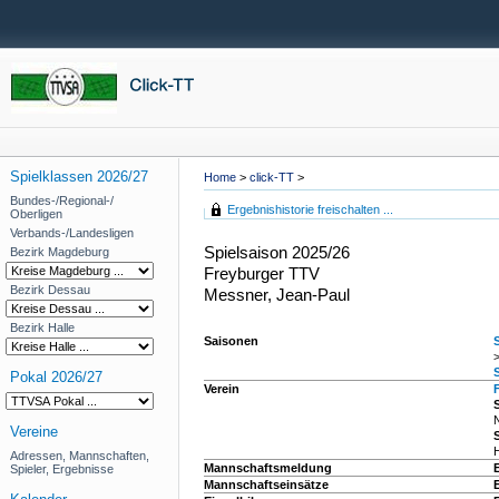
Spielklassen 2026/27
Home
>
click-TT
>
Bundes-/Regional-/
Ergebnishistorie freischalten ...
Oberligen
Verbands-/Landesligen
Spielsaison 2025/26
Bezirk Magdeburg
Freyburger TTV
Bezirk Dessau
Messner, Jean-Paul
Bezirk Halle
Saisonen
Pokal 2026/27
Verein
S
Vereine
S
Adressen, Mannschaften,
Mannschaftsmeldung
Spieler, Ergebnisse
Mannschaftseinsätze