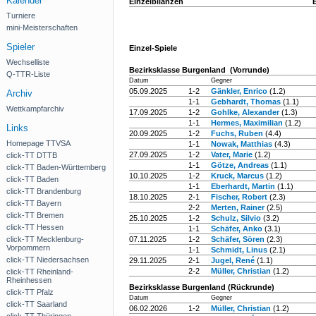
Kalender
Einzelbilanzen
Turniere
mini-Meisterschaften
Spieler
Einzel-Spiele
Wechselliste
Bezirksklasse Burgenland (Vorrunde)
Q-TTR-Liste
Datum
Gegner
05.09.2025
1-2
Gänkler, Enrico
(1.2)
Archiv
1-1
Gebhardt, Thomas
(1.1)
Wettkampfarchiv
17.09.2025
1-2
Gohlke, Alexander
(1.3)
1-1
Hermes, Maximilian
(1.2)
Links
20.09.2025
1-2
Fuchs, Ruben
(4.4)
Homepage TTVSA
1-1
Nowak, Matthias
(4.3)
27.09.2025
1-2
Vater, Marie
(1.2)
click-TT DTTB
1-1
Götze, Andreas
(1.1)
click-TT Baden-Württemberg
10.10.2025
1-2
Kruck, Marcus
(1.2)
click-TT Baden
1-1
Eberhardt, Martin
(1.1)
click-TT Brandenburg
18.10.2025
2-1
Fischer, Robert
(2.3)
click-TT Bayern
2-2
Merten, Rainer
(2.5)
click-TT Bremen
25.10.2025
1-2
Schulz, Silvio
(3.2)
click-TT Hessen
1-1
Schäfer, Anko
(3.1)
click-TT Mecklenburg-
07.11.2025
1-2
Schäfer, Sören
(2.3)
Vorpommern
1-1
Schmidt, Linus
(2.1)
click-TT Niedersachsen
29.11.2025
2-1
Jugel, René
(1.1)
2-2
Müller, Christian
(1.2)
click-TT Rheinland-
Rheinhessen
Bezirksklasse Burgenland (Rückrunde)
click-TT Pfalz
Datum
Gegner
click-TT Saarland
06.02.2026
1-2
Müller, Christian
(1.2)