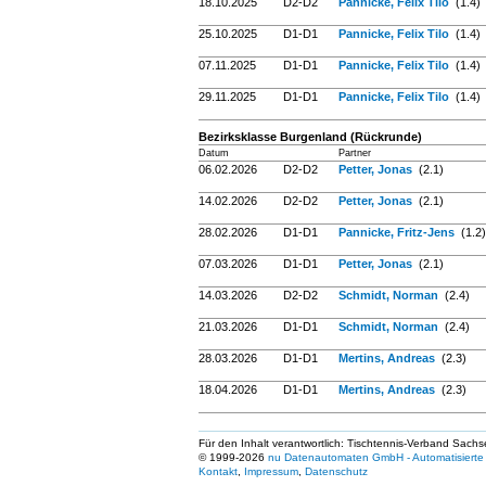
18.10.2025
D2-D2
Pannicke, Felix Tilo
(1.4)
25.10.2025
D1-D1
Pannicke, Felix Tilo
(1.4)
07.11.2025
D1-D1
Pannicke, Felix Tilo
(1.4)
29.11.2025
D1-D1
Pannicke, Felix Tilo
(1.4)
Bezirksklasse Burgenland (Rückrunde)
Datum
Partner
06.02.2026
D2-D2
Petter, Jonas
(2.1)
14.02.2026
D2-D2
Petter, Jonas
(2.1)
28.02.2026
D1-D1
Pannicke, Fritz-Jens
(1.2)
07.03.2026
D1-D1
Petter, Jonas
(2.1)
14.03.2026
D2-D2
Schmidt, Norman
(2.4)
21.03.2026
D1-D1
Schmidt, Norman
(2.4)
28.03.2026
D1-D1
Mertins, Andreas
(2.3)
18.04.2026
D1-D1
Mertins, Andreas
(2.3)
Für den Inhalt verantwortlich: Tischtennis-Verband Sachs
© 1999-2026
nu Datenautomaten GmbH - Automatisierte 
Kontakt
,
Impressum
,
Datenschutz