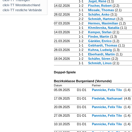
click-TT Thüringen
1-1
Jugel, René
(1.1)
click-TT Westdeutschland
14.02.2026
1-2
Fischer, Robert
(2.2)
click-TT restliche Verbände
1-1
Missale, Thomas
(2.1)
28.02.2026
2-1
Schäfer, Anko
(3.1)
2-2
Schmidt, Hartmut
(3.2)
07.03.2026
1-2
Hermes, Maximilian
(1.2)
1-1
Khmilevska, Nataliia
(1.1)
14.03.2026
1-2
Kemper, Stefan
(2.1)
1-1
Finder, Martin
(1.3)
21.03.2026
1-2
Gänkler, Enrico
(1.2)
1-1
Gebhardt, Thomas
(1.1)
28.03.2026
1-2
Kuhna, Ludwig
(1.3)
1-1
Eberhardt, Martin
(1.1)
18.04.2026
1-2
Schäfer, Sören
(2.2)
1-1
Schmidt, Linus
(2.1)
Doppel-Spiele
Bezirksklasse Burgenland (Vorrunde)
Datum
Partner
05.09.2025
D1-D1
Pannicke, Felix Tilo
(1.4)
17.09.2025
D1-D1
Fiedelak, Nathanael
(4.8)
20.09.2025
D1-D1
Pannicke, Felix Tilo
(1.4)
27.09.2025
D1-D1
Pannicke, Felix Tilo
(1.4)
10.10.2025
D1-D1
Pannicke, Felix Tilo
(1.4)