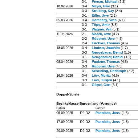
3-1
Fernau, Michael
(2.3)
18.02.2026
3-4
Meyer, Uwe
(3.1)
3-3
Strübing, Kay
(2.4)
3-1
Eifler, Uwe
(2.1)
05.03.2026
3-4
Homberg, Sven
(6.1)
3-3
Töpe, Amir
(5.5)
3-1
Wagner, Veit
(5.1)
11.03.2026
2-1
Noack, Uwe
(4.2)
2-2
Rüppner, Uwe
(4.3)
2-4
Fuckner, Thomas
(4.6)
18.03.2026
3-4
Lindner, Joachim
(1.7)
3-3
Neugebauer, Bernd
(1.5)
3-1
Neugebauer, Daniel
(1.1)
08.04.2026
3-4
Fuckner, Thomas
(4.6)
3-3
Rüppner, Uwe
(4.3)
3-1
Scheiding, Christoph
(3.2)
16.04.2026
3-4
Löw, Moritz
(4.6)
3-3
Löw, Jürgen
(4.1)
3-1
Göpel, Gert
(3.1)
Doppel-Spiele
Bezirksklasse Burgenland (Vorrunde)
Datum
Partner
05.09.2025
D2-D2
Pannicke, Jens
(1.5)
17.09.2025
D2-D2
Pannicke, Jens
(1.5)
20.09.2025
D2-D2
Pannicke, Jens
(1.5)