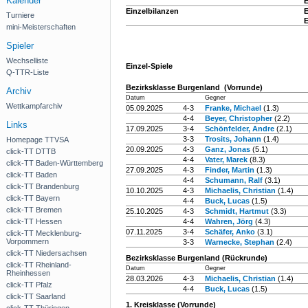
Kalender
E
Einzelbilanzen
E
Turniere
E
mini-Meisterschaften
Spieler
Wechselliste
Einzel-Spiele
Q-TTR-Liste
Bezirksklasse Burgenland (Vorrunde)
Archiv
Datum
Gegner
Wettkampfarchiv
05.09.2025
4-3
Franke, Michael
(1.3)
4-4
Beyer, Christopher
(2.2)
Links
17.09.2025
3-4
Schönfelder, Andre
(2.1)
3-3
Trosits, Johann
(1.4)
Homepage TTVSA
20.09.2025
4-3
Ganz, Jonas
(5.1)
click-TT DTTB
4-4
Vater, Marek
(8.3)
click-TT Baden-Württemberg
27.09.2025
4-3
Finder, Martin
(1.3)
click-TT Baden
4-4
Schumann, Ralf
(3.1)
click-TT Brandenburg
10.10.2025
4-3
Michaelis, Christian
(1.4)
click-TT Bayern
4-4
Buck, Lucas
(1.5)
click-TT Bremen
25.10.2025
4-3
Schmidt, Hartmut
(3.3)
click-TT Hessen
4-4
Wahren, Jörg
(4.3)
07.11.2025
3-4
Schäfer, Anko
(3.1)
click-TT Mecklenburg-
Vorpommern
3-3
Warnecke, Stephan
(2.4)
click-TT Niedersachsen
Bezirksklasse Burgenland (Rückrunde)
click-TT Rheinland-
Datum
Gegner
Rheinhessen
28.03.2026
4-3
Michaelis, Christian
(1.4)
click-TT Pfalz
4-4
Buck, Lucas
(1.5)
click-TT Saarland
1. Kreisklasse (Vorrunde)