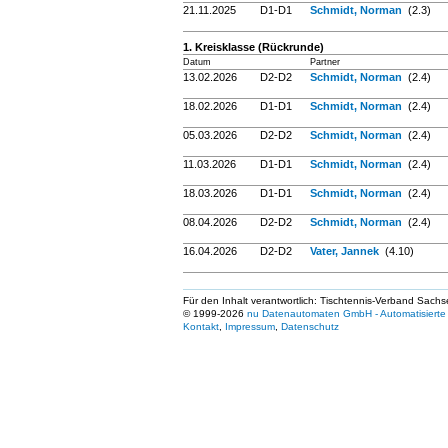
21.11.2025
D1-D1
Schmidt, Norman
(2.3)
1. Kreisklasse (Rückrunde)
Datum
Partner
13.02.2026
D2-D2
Schmidt, Norman
(2.4)
18.02.2026
D1-D1
Schmidt, Norman
(2.4)
05.03.2026
D2-D2
Schmidt, Norman
(2.4)
11.03.2026
D1-D1
Schmidt, Norman
(2.4)
18.03.2026
D1-D1
Schmidt, Norman
(2.4)
08.04.2026
D2-D2
Schmidt, Norman
(2.4)
16.04.2026
D2-D2
Vater, Jannek
(4.10)
Für den Inhalt verantwortlich: Tischtennis-Verband Sachs
© 1999-2026
nu Datenautomaten GmbH - Automatisierte 
Kontakt
,
Impressum
,
Datenschutz