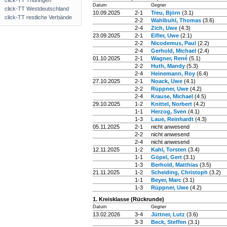
click-TT Thüringen
Datum
Gegner
click-TT Westdeutschland
10.09.2025
2-1
Treu, Björn
(3.1)
click-TT restliche Verbände
2-2
Wahlbuhl, Thomas
(3.6)
2-4
Zich, Uwe
(4.3)
23.09.2025
2-1
Eifler, Uwe
(2.1)
2-2
Nicodemus, Paul
(2.2)
2-4
Gerhold, Michael
(2.4)
01.10.2025
2-1
Wagner, René
(5.1)
2-2
Huth, Mandy
(5.3)
2-4
Heinemann, Roy
(6.4)
27.10.2025
2-1
Noack, Uwe
(4.1)
2-2
Rüppner, Uwe
(4.2)
2-4
Krause, Michael
(4.5)
29.10.2025
1-2
Knittel, Norbert
(4.2)
1-1
Herzog, Sven
(4.1)
1-3
Laue, Reinhardt
(4.3)
05.11.2025
2-1
nicht anwesend
2-2
nicht anwesend
2-4
nicht anwesend
12.11.2025
1-2
Kahl, Torsten
(3.4)
1-1
Göpel, Gert
(3.1)
1-3
Berhold, Matthias
(3.5)
21.11.2025
1-2
Scheiding, Christoph
(3.2)
1-1
Beyer, Marc
(3.1)
1-3
Rüppner, Uwe
(4.2)
1. Kreisklasse (Rückrunde)
Datum
Gegner
13.02.2026
3-4
Jüttner, Lutz
(3.6)
3-3
Beck, Steffen
(3.1)