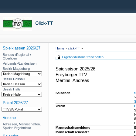
Spielklassen 2026/27
Home
>
click-TT
>
Bundes-/Regional-/
Ergebnishistorie freischalten ...
Oberligen
Verbands-/Landesligen
Spielsaison 2025/26
Bezirk Magdeburg
Freyburger TTV
Bezirk Dessau
Mertins, Andreas
Bezirk Halle
Saisonen
S
>
S
Pokal 2026/27
Verein
F
S
N
Vereine
S
H
Adressen, Mannschaften,
Mannschaftsmeldung
Spieler, Ergebnisse
Mannschaftseinsätze
E