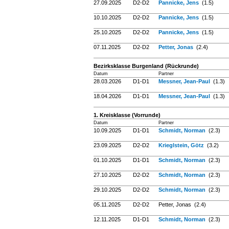
27.09.2025
D2-D2
Pannicke, Jens
(1.5)
10.10.2025
D2-D2
Pannicke, Jens
(1.5)
25.10.2025
D2-D2
Pannicke, Jens
(1.5)
07.11.2025
D2-D2
Petter, Jonas
(2.4)
Bezirksklasse Burgenland (Rückrunde)
Datum
Partner
28.03.2026
D1-D1
Messner, Jean-Paul
(1.3)
18.04.2026
D1-D1
Messner, Jean-Paul
(1.3)
1. Kreisklasse (Vorrunde)
Datum
Partner
10.09.2025
D1-D1
Schmidt, Norman
(2.3)
23.09.2025
D2-D2
Krieglstein, Götz
(3.2)
01.10.2025
D1-D1
Schmidt, Norman
(2.3)
27.10.2025
D2-D2
Schmidt, Norman
(2.3)
29.10.2025
D2-D2
Schmidt, Norman
(2.3)
05.11.2025
D2-D2
Petter, Jonas (2.4)
12.11.2025
D1-D1
Schmidt, Norman
(2.3)