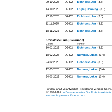
09.10.2025
D2-D2
Eichhorst, Jan
(3.5)
14.10.2025
D2-D2
Engler, Henning
(3.8)
27.10.2025
D2-D2
Eichhorst, Jan
(3.5)
11.11.2025
D2-D2
Eichhorst, Jan
(3.5)
18.11.2025
D2-D2
Eichhorst, Jan
(3.5)
Kreisklasse Süd (Rückrunde)
Datum
Partner
10.02.2026
D2-D2
Eichhorst, Jan
(3.6)
18.02.2026
D2-D2
Nummer, Lukas
(3.4)
24.02.2026
D2-D2
Eichhorst, Jan
(3.6)
12.03.2026
D2-D2
Nummer, Lukas
(3.4)
24.03.2026
D2-D2
Nummer, Lukas
(3.4)
Für den Inhalt verantwortlich: Tischtennis-Verband Sachs
© 1999-2026
nu Datenautomaten GmbH - Automatisierte 
Kontakt
,
Impressum
,
Datenschutz