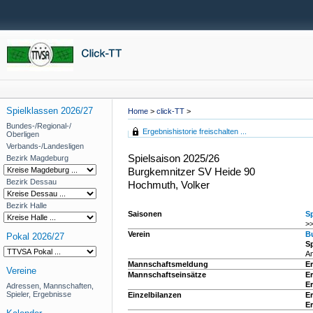
Spielklassen 2026/27
Home
>
click-TT
>
Bundes-/Regional-/
Ergebnishistorie freischalten ...
Oberligen
Verbands-/Landesligen
Spielsaison 2025/26
Bezirk Magdeburg
Burgkemnitzer SV Heide 90
Bezirk Dessau
Hochmuth, Volker
Bezirk Halle
Saisonen
Sp
>>
Verein
B
Pokal 2026/27
Sp
Am
Mannschaftsmeldung
E
Vereine
Mannschaftseinsätze
Er
Er
Adressen, Mannschaften,
Spieler, Ergebnisse
Einzelbilanzen
Er
Er