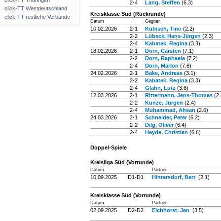
click-TT Thüringen
2-4
Lang, Steffen
(6.3)
click-TT Westdeutschland
Kreisklasse Süd (Rückrunde)
click-TT restliche Verbände
Datum
Gegner
10.02.2026
2-1
Kubisch, Tino
(2.2)
2-2
Lübeck, Hans-Jürgen
(2.3)
2-4
Kabatek, Regina
(3.3)
18.02.2026
2-1
Dorn, Carsten
(7.1)
2-2
Dorn, Raphaela
(7.2)
2-4
Dorn, Marlon
(7.6)
24.02.2026
2-1
Bake, Andreas
(3.1)
2-2
Kabatek, Regina
(3.3)
2-4
Glahn, Lutz
(3.6)
12.03.2026
2-1
Rittermann, Jens-Thomas
(2.
2-2
Kunze, Jürgen
(2.4)
2-4
Muhammad, Ahsan
(2.6)
24.03.2026
2-1
Schneider, Peter
(6.2)
2-2
Dilg, Oliver
(6.4)
2-4
Heyde, Christian
(6.6)
Doppel-Spiele
Kreisliga Süd (Vorrunde)
Datum
Partner
10.09.2025
D1-D1
Hintersdorf, Bert
(2.1)
Kreisklasse Süd (Vorrunde)
Datum
Partner
02.09.2025
D2-D2
Eichhorst, Jan
(3.5)