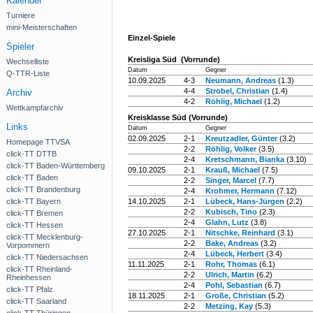
Kalender
Turniere
mini-Meisterschaften
Einzel-Spiele
Spieler
Kreisliga Süd (Vorrunde)
Wechselliste
Datum
Gegner
Q-TTR-Liste
10.09.2025
4-3
Neumann, Andreas
(1.3)
4-4
Strobel, Christian
(1.4)
Archiv
4-2
Röhlig, Michael
(1.2)
Wettkampfarchiv
Kreisklasse Süd (Vorrunde)
Links
Datum
Gegner
02.09.2025
2-1
Kreutzadler, Günter
(3.2)
Homepage TTVSA
2-2
Röhlig, Volker
(3.5)
click-TT DTTB
2-4
Kretschmann, Bianka
(3.10)
click-TT Baden-Württemberg
09.10.2025
2-1
Krauß, Michael
(7.5)
click-TT Baden
2-2
Singer, Marcel
(7.7)
click-TT Brandenburg
2-4
Krohmer, Hermann
(7.12)
click-TT Bayern
14.10.2025
2-1
Lübeck, Hans-Jürgen
(2.2)
2-2
Kubisch, Tino
(2.3)
click-TT Bremen
2-4
Glahn, Lutz
(3.8)
click-TT Hessen
27.10.2025
2-1
Nitschke, Reinhard
(3.1)
click-TT Mecklenburg-
2-2
Bake, Andreas
(3.2)
Vorpommern
2-4
Lübeck, Herbert
(3.4)
click-TT Niedersachsen
11.11.2025
2-1
Rohr, Thomas
(6.1)
click-TT Rheinland-
2-2
Ulrich, Martin
(6.2)
Rheinhessen
2-4
Pohl, Sebastian
(6.7)
click-TT Pfalz
18.11.2025
2-1
Große, Christian
(5.2)
click-TT Saarland
2-2
Metzing, Kay
(5.3)