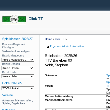
Spielklassen 2026/27
Home
>
click-TT
>
Bundes-/Regional-/
Ergebnishistorie freischalten ...
Oberligen
Verbands-/Landesligen
Spielsaison 2025/26
Bezirk Magdeburg
TTV Barleben 09
Bezirk Dessau
Veidt, Stephan
Bezirk Halle
Saisonen
Sp
>>
Sp
Pokal 2026/27
Verein
TT
Spi
Da
Vereine
Mannschaftsmeldung
Er
Mannschaftseinsätze
Er
Adressen, Mannschaften,
Spieler, Ergebnisse
Er
Er