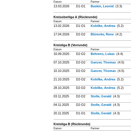
Datum
Partner
13.03.2026
D1-D1
Baskin, Leonid
(3.3)
Kreisoberliga A (Rückrunde)
Datum
Partner
13.02.2026
D1-D1
Kobilke, Andrea
(5.2)
17.04.2026
D2-D2
Blümcke, Rene
(4.2)
Kreisliga B (Vorrunde)
Datum
Partner
16.09.2025
D2-D2
Behrens, Lukas
(4.4)
07.10.2025
D2-D2
Ganzer, Thomas
(4.5)
10.10.2025
D2-D2
Ganzer, Thomas
(4.5)
21.10.2025
D2-D2
Kobilke, Andrea
(5.2)
28.10.2025
D2-D2
Kobilke, Andrea
(5.2)
03.11.2025
D2-D2
Stolle, Gerald
(4.3)
04.11.2025
D2-D2
Stolle, Gerald
(4.3)
20.11.2025
D1-D1
Stolle, Gerald
(4.3)
Kreisliga B (Rückrunde)
Datum
Partner