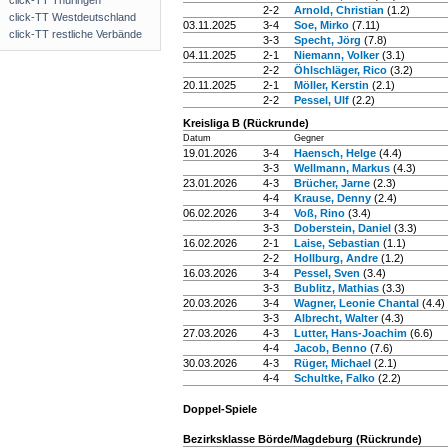
click-TT Thüringen
2-2
Arnold, Christian
(1.2)
click-TT Westdeutschland
03.11.2025
3-4
Soe, Mirko
(7.11)
click-TT restliche Verbände
3-3
Specht, Jörg
(7.8)
04.11.2025
2-1
Niemann, Volker
(3.1)
2-2
Öhlschläger, Rico
(3.2)
20.11.2025
2-1
Möller, Kerstin
(2.1)
2-2
Pessel, Ulf
(2.2)
Kreisliga B (Rückrunde)
Datum
Gegner
19.01.2026
3-4
Haensch, Helge
(4.4)
3-3
Wellmann, Markus
(4.3)
23.01.2026
4-3
Brücher, Jarne
(2.3)
4-4
Krause, Denny
(2.4)
06.02.2026
3-4
Voß, Rino
(3.4)
3-3
Doberstein, Daniel
(3.3)
16.02.2026
2-1
Laise, Sebastian
(1.1)
2-2
Hollburg, Andre
(1.2)
16.03.2026
3-4
Pessel, Sven
(3.4)
3-3
Bublitz, Mathias
(3.3)
20.03.2026
3-4
Wagner, Leonie Chantal
(4.4)
3-3
Albrecht, Walter
(4.3)
27.03.2026
4-3
Lutter, Hans-Joachim
(6.6)
4-4
Jacob, Benno
(7.6)
30.03.2026
4-3
Rüger, Michael
(2.1)
4-4
Schultke, Falko
(2.2)
Doppel-Spiele
Bezirksklasse Börde/Magdeburg (Rückrunde)