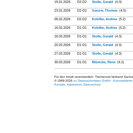
19.01.2026
D2-D2
Stolle, Gerald
(4.3)
23.01.2026
D2-D2
Ganzer, Thomas
(4.5)
06.02.2026
D2-D2
Kobilke, Andrea
(5.2)
16.02.2026
D1-D1
Kobilke, Andrea
(5.2)
16.03.2026
D1-D1
Stolle, Gerald
(4.3)
20.03.2026
D1-D1
Stolle, Gerald
(4.3)
27.03.2026
D1-D1
Stolle, Gerald
(4.3)
30.03.2026
D1-D1
Blümcke, Rene
(4.2)
Für den Inhalt verantwortlich: Tischtennis-Verband Sachs
© 1999-2026
nu Datenautomaten GmbH - Automatisierte 
Kontakt
,
Impressum
,
Datenschutz