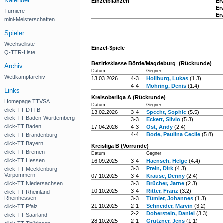
Kalender
Einzelbilanzen
Er
Er
Turniere
Er
mini-Meisterschaften
Spieler
Wechselliste
Einzel-Spiele
Q-TTR-Liste
Bezirksklasse Börde/Magdeburg (Rückrunde)
Archiv
Datum
Gegner
Wettkampfarchiv
13.03.2026
4-3
Hollburg, Lukas
(1.3)
4-4
Möhring, Denis
(1.4)
Links
Kreisoberliga A (Rückrunde)
Homepage TTVSA
Datum
Gegner
click-TT DTTB
13.02.2026
3-4
Specht, Sophie
(5.5)
click-TT Baden-Württemberg
3-3
Eckert, Silvio
(5.3)
click-TT Baden
17.04.2026
4-3
Ost, Andy
(2.4)
4-4
Bode, Paulina Cecile
(5.8)
click-TT Brandenburg
click-TT Bayern
Kreisliga B (Vorrunde)
click-TT Bremen
Datum
Gegner
click-TT Hessen
16.09.2025
3-4
Haensch, Helge
(4.4)
3-3
Prein, Dirk
(4.3)
click-TT Mecklenburg-
Vorpommern
07.10.2025
3-4
Krause, Denny
(2.4)
click-TT Niedersachsen
3-3
Brücher, Jarne
(2.3)
10.10.2025
3-4
Ritter, Franz
(3.2)
click-TT Rheinland-
Rheinhessen
3-3
Tümler, Johannes
(1.3)
21.10.2025
2-1
Schneider, Marvin
(3.2)
click-TT Pfalz
2-2
Doberstein, Daniel
(3.3)
click-TT Saarland
28.10.2025
2-1
Grützner, Jens
(1.1)