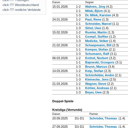
click-TT Thüringen
Datum
Gegner
click-TT Westdeutschland
15.01.2026
1-2
Wahren, Jörg
(4.2)
click-TT restliche Verbände
1-1
Milek, Björn
(4.1)
1-3
Dr. Milek, Karsten
(4.3)
24.01.2026
1-2
Paul, Rene
(1.3)
1-1
Schneider, Marcel
(1.1)
1-3
Sittel, Uwe
(1.4)
15.02.2026
1-2
Rumler, Martin
(1.3)
1-1
Gompf, Steffen
(1.2)
1-3
Medicke, Volker
(1.4)
21.02.2026
1-2
Schaepmann, Bill
(2.3)
1-1
Kemper, Stefan
(2.1)
1-3
Schumann, Ralf
(3.1)
06.03.2026
1-2
Knittel, Norbert
(3.2)
1-1
Bajowski, Grzegorz
(3.1)
1-3
Brunn, Marcus
(3.4)
14.03.2026
1-2
Keip, Stefan
(2.3)
1-1
Schönfelder, Andre
(2.1)
1-3
Kleinecke, Jens
(2.5)
21.03.2026
1-2
Wagner, Steve
(2.2)
1-1
Köhler, Andreas
(2.1)
1-3
Beyer, Uwe
(2.3)
Doppel-Spiele
Kreisliga (Vorrunde)
Datum
Partner
20.09.2025
D1-D1
Schröder, Thomas
(1.4)
27.09.2025
D1-D1
Schröder, Thomas
(1.4)