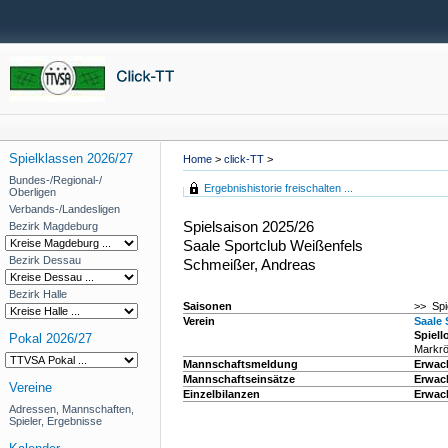
Spielklassen 2026/27
Home
>
click-TT
>
Bundes-/Regional-/
Ergebnishistorie freischalten ...
Oberligen
Verbands-/Landesligen
Spielsaison 2025/26
Bezirk Magdeburg
Saale Sportclub Weißenfels
Bezirk Dessau
Schmeißer, Andreas
Bezirk Halle
Saisonen
>> Spi
Verein
Saale 
Spiell
Pokal 2026/27
Markrö
Mannschaftsmeldung
Erwac
Mannschaftseinsätze
Erwac
Vereine
Einzelbilanzen
Erwac
Adressen, Mannschaften,
Spieler, Ergebnisse