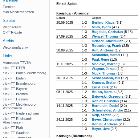
Kalender
Einzel-Spiele
Turniere
mini-Meisterschaften
Kreisliga (Vorrunde)
Datum
Gegner
Spieler
20.09.2025
1-2
Berling, Klaus
(5.1)
Wechselliste
1-1
Milek, Björn
(4.1)
1-3
Bugdalle, Christian
(5.15)
Q-TTR-Liste
27.09.2025
1-2
Wenzel, Thomas
(2.4)
Archiv
1-1
Hendeß, Maximilian
(2.1)
1-3
Rosenburg, Frank
(2.5)
Wettkampfarchiv
30.09.2025
1-2
Rüll, Andreas
(1.2)
1-1
Schneider, Marcel
(1.1)
Links
1-3
Paul, Rene
(1.3)
Homepage TTVSA
11.10.2025
1-2
Medicke, Volker
(1.3)
click-TT DTTB
1-1
Wagner, Jonas
(1.2)
click-TT Baden-Württemberg
1-3
Mück, Thomas
(1.5)
30.10.2025
1-2
Schaepmann, Bill
(2.2)
click-TT Baden
1-1
Kemper, Stefan
(2.1)
click-TT Brandenburg
1-3
Ernst, Dirk
(2.4)
click-TT Bayern
08.11.2025
1-2
Brunn, Marcus
(3.3)
click-TT Bremen
1-1
Bajowski, Grzegorz
(3.1)
click-TT Hessen
1-3
Köhler, Christian
(3.4)
click-TT Mecklenburg-
14.11.2025
1-2
Bernstein, Detlef
(2.2)
Vorpommern
1-1
Schönfelder, Andre
(2.1)
click-TT Niedersachsen
1-3
Keip, Stefan
(2.3)
click-TT Rheinland-
24.11.2025
1-2
Beyer, Christopher
(2.2)
Rheinhessen
1-1
Köhler, Andreas
(2.1)
click-TT Pfalz
1-3
Beyer, Uwe
(2.3)
click-TT Saarland
Kreisliga (Rückrunde)