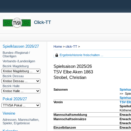
Spielklassen 2026/27
Home
>
click-TT
>
Bundes-/Regional-/
Ergebnishistorie freischalten ...
Oberligen
Verbands-/Landesligen
Spielsaison 2025/26
Bezirk Magdeburg
TSV Elbe Aken 1863
Bezirk Dessau
Strobel, Christian
Bezirk Halle
Saisonen
Spielsa
>> Spie
Spielsa
Pokal 2026/27
Verein
TSV El
Spiello
Köthene
Vereine
Mannschaftsmeldung
Erwach
Mannschaftseinsätze
Erwach
Adressen, Mannschaften,
Spieler, Ergebnisse
Erwach
Einzelbilanzen
Erwach