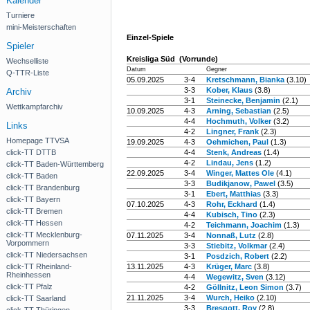
Kalender
Turniere
mini-Meisterschaften
Einzel-Spiele
Spieler
Kreisliga Süd (Vorrunde)
Wechselliste
Datum
Gegner
Q-TTR-Liste
05.09.2025
3-4
Kretschmann, Bianka
(3.10)
3-3
Kober, Klaus
(3.8)
Archiv
3-1
Steinecke, Benjamin
(2.1)
Wettkampfarchiv
10.09.2025
4-3
Arning, Sebastian
(2.5)
4-4
Hochmuth, Volker
(3.2)
Links
4-2
Lingner, Frank
(2.3)
Homepage TTVSA
19.09.2025
4-3
Oehmichen, Paul
(1.3)
click-TT DTTB
4-4
Stenk, Andreas
(1.4)
4-2
Lindau, Jens
(1.2)
click-TT Baden-Württemberg
22.09.2025
3-4
Winger, Mattes Ole
(4.1)
click-TT Baden
3-3
Budikjanow, Pawel
(3.5)
click-TT Brandenburg
3-1
Ebert, Matthias
(3.3)
click-TT Bayern
07.10.2025
4-3
Rohr, Eckhard
(1.4)
click-TT Bremen
4-4
Kubisch, Tino
(2.3)
click-TT Hessen
4-2
Teichmann, Joachim
(1.3)
click-TT Mecklenburg-
07.11.2025
3-4
Nonnaß, Lutz
(2.8)
Vorpommern
3-3
Stiebitz, Volkmar
(2.4)
click-TT Niedersachsen
3-1
Posdzich, Robert
(2.2)
click-TT Rheinland-
13.11.2025
4-3
Krüger, Marc
(3.8)
Rheinhessen
4-4
Wegewitz, Sven
(3.12)
click-TT Pfalz
4-2
Göllnitz, Leon Simon
(3.7)
21.11.2025
3-4
Wurch, Heiko
(2.10)
click-TT Saarland
3-3
Bresgott, Roy
(2.8)