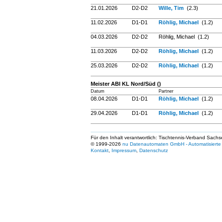
21.01.2026
D2-D2
Wille, Tim
(2.3)
11.02.2026
D1-D1
Röhlig, Michael
(1.2)
04.03.2026
D2-D2
Röhlig, Michael (1.2)
11.03.2026
D2-D2
Röhlig, Michael
(1.2)
25.03.2026
D2-D2
Röhlig, Michael
(1.2)
Meister ABI KL Nord/Süd ()
Datum
Partner
08.04.2026
D1-D1
Röhlig, Michael
(1.2)
29.04.2026
D1-D1
Röhlig, Michael
(1.2)
Für den Inhalt verantwortlich: Tischtennis-Verband Sachs
© 1999-2026
nu Datenautomaten GmbH - Automatisierte 
Kontakt
,
Impressum
,
Datenschutz