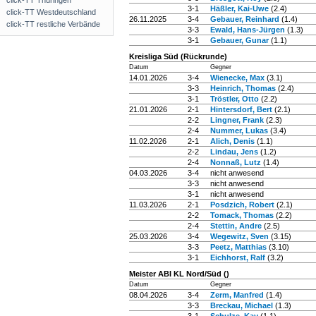
click-TT Thüringen
3-1
Häßler, Kai-Uwe
(2.4)
click-TT Westdeutschland
26.11.2025
3-4
Gebauer, Reinhard
(1.4)
click-TT restliche Verbände
3-3
Ewald, Hans-Jürgen
(1.3)
3-1
Gebauer, Gunar
(1.1)
Kreisliga Süd (Rückrunde)
Datum
Gegner
14.01.2026
3-4
Wienecke, Max
(3.1)
3-3
Heinrich, Thomas
(2.4)
3-1
Tröstler, Otto
(2.2)
21.01.2026
2-1
Hintersdorf, Bert
(2.1)
2-2
Lingner, Frank
(2.3)
2-4
Nummer, Lukas
(3.4)
11.02.2026
2-1
Alich, Denis
(1.1)
2-2
Lindau, Jens
(1.2)
2-4
Nonnaß, Lutz
(1.4)
04.03.2026
3-4
nicht anwesend
3-3
nicht anwesend
3-1
nicht anwesend
11.03.2026
2-1
Posdzich, Robert
(2.1)
2-2
Tomack, Thomas
(2.2)
2-4
Stettin, Andre
(2.5)
25.03.2026
3-4
Wegewitz, Sven
(3.15)
3-3
Peetz, Matthias
(3.10)
3-1
Eichhorst, Ralf
(3.2)
Meister ABI KL Nord/Süd ()
Datum
Gegner
08.04.2026
3-4
Zerm, Manfred
(1.4)
3-3
Breckau, Michael
(1.3)