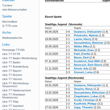
Kalender
Einzelbilanzen
Jugend
Turniere
mini-Meisterschaften
Spieler
Einzel-Spiele
Wechselliste
Stadtliga Jugend (Vorrunde)
Q-TTR-Liste
Datum
Gegner
05.09.2025
3-4
Dudanov, Oleksander
(1.4)
Archiv
3-3
Polubotko, Mykola
(1.3)
Wettkampfarchiv
19.09.2025
2-1
Lauter, Henry
(2.4)
2-2
Suusarbekov, Bekzhan
(2.5)
Links
26.09.2025
2-1
Müller, Mika
(2.1)
Homepage TTVSA
2-2
Michalski, Evan
(2.2)
10.10.2025
2-1
Kahl, Estella
(2.2)
click-TT DTTB
2-2
Baum, Emil
(2.4)
click-TT Baden-Württemberg
07.11.2025
2-1
Knobloch, Karl-Willi
(3.3)
click-TT Baden
2-2
Neutzsch, Emil Simon
(3.8)
click-TT Brandenburg
21.11.2025
3-4
Emsel, Ada
(2.10)
click-TT Bayern
3-3
Grunert, Luisa
(2.6)
click-TT Bremen
Stadtliga Jugend (Rückrunde)
click-TT Hessen
Datum
Gegner
click-TT Mecklenburg-
16.01.2026
2-1
Dudanov, Oleksander
(1.1)
Vorpommern
2-2
Strache, Henry
(1.2)
click-TT Niedersachsen
13.02.2026
3-4
Suusarbekov, Beksultan
(2.
click-TT Rheinland-
3-3
Ziegelmann, Lukas
(2.4)
Rheinhessen
20.02.2026
2-1
Guski, Christian
(2.4)
click-TT Pfalz
2-2
Kaufhold, Philipp
(3.1)
click-TT Saarland
27.02.2026
2-1
Zapp, Theodor
(2.11)