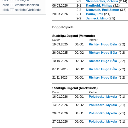
click-TT Thüringen
2-2
Steinbrecher, Victoria
(2.14)
click-TT Westdeutschland
06.03.2026
2-1
Kaufhold, Philipp
(3.1)
click-TT restliche Verbände
2-2
Neutzsch, Emil Simon
(3.6)
20.03.2026
2-1
Baum, Emil
(2.4)
2-2
Janneck, Mino
(2.5)
Doppel-Spiele
Stadtliga Jugend (Vorrunde)
Datum
Partner
19.09.2025
D1-D1
Richter, Hugo Béla
(2.2)
26.09.2025
D2-D2
Richter, Hugo Béla
(2.2)
10.10.2025
D2-D2
Richter, Hugo Béla
(2.2)
07.11.2025
D2-D2
Richter, Hugo Béla
(2.2)
21.11.2025
D1-D1
Richter, Hugo Béla
(2.2)
Stadtliga Jugend (Rückrunde)
Datum
Partner
16.01.2026
D1-D1
Polubotko, Mykola
(2.1)
13.02.2026
D2-D2
Polubotko, Mykola
(2.1)
20.02.2026
D1-D1
Polubotko, Mykola
(2.1)
27.02.2026
D1-D1
Polubotko, Mykola
(2.1)