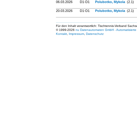
06.03.2026
D1-D1
Polubotko, Mykola
(2.1)
20.03.2026
D1-D1
Polubotko, Mykola
(2.1)
Für den Inhalt verantwortlich: Tischtennis-Verband Sachs
© 1999-2026
nu Datenautomaten GmbH - Automatisierte 
Kontakt
,
Impressum
,
Datenschutz