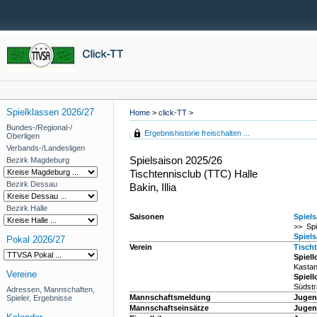
Spielklassen 2026/27
Home
>
click-TT
>
Bundes-/Regional-/
Ergebnishistorie freischalten ...
Oberligen
Verbands-/Landesligen
Spielsaison 2025/26
Bezirk Magdeburg
Tischtennisclub (TTC) Halle
Bezirk Dessau
Bakin, Illia
Bezirk Halle
Saisonen
Spiels
>> Spi
Spiels
Pokal 2026/27
Verein
Tischt
Spiell
Kastan
Vereine
Spiell
Südstr
Adressen, Mannschaften,
Mannschaftsmeldung
Jugen
Spieler, Ergebnisse
Mannschaftseinsätze
Jugend