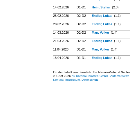
14.02.2026
D1-D1
Hein, Stefan
(2.3)
28.02.2026
D2-D2
Endler, Lukas
(1.1)
28.02.2026
D2-D2
Endler, Lukas
(1.1)
14.03.2026
D2-D2
Marr, Volker
(1.4)
21.03.2026
D2-D2
Endler, Lukas
(1.1)
11.04.2026
D1-D1
Marr, Volker
(1.4)
18.04.2026
D1-D1
Endler, Lukas
(1.1)
Für den Inhalt verantwortlich: Tischtennis-Verband Sachs
© 1999-2026
nu Datenautomaten GmbH - Automatisierte 
Kontakt
,
Impressum
,
Datenschutz