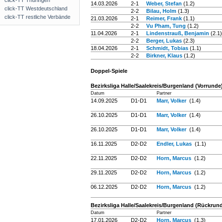
click-TT Thüringen
14.03.2026
2-1
Weber, Stefan
(1.2)
click-TT Westdeutschland
2-2
Bilau, Holm
(1.3)
click-TT restliche Verbände
21.03.2026
2-1
Reimer, Frank
(1.1)
2-2
Vu Pham, Tung
(1.2)
11.04.2026
2-1
Lindenstrauß, Benjamin
(2.1)
2-2
Berger, Lukas
(2.3)
18.04.2026
2-1
Schmidt, Tobias
(1.1)
2-2
Birkner, Klaus
(1.2)
Doppel-Spiele
Bezirksliga Halle/Saalekreis/Burgenland (Vorrunde
Datum
Partner
14.09.2025
D1-D1
Marr, Volker
(1.4)
26.10.2025
D1-D1
Marr, Volker
(1.4)
26.10.2025
D1-D1
Marr, Volker
(1.4)
16.11.2025
D2-D2
Endler, Lukas
(1.1)
22.11.2025
D2-D2
Horn, Marcus
(1.2)
29.11.2025
D2-D2
Horn, Marcus
(1.2)
06.12.2025
D2-D2
Horn, Marcus
(1.2)
Bezirksliga Halle/Saalekreis/Burgenland (Rückrun
Datum
Partner
17.01.2026
D2-D2
Horn, Marcus
(1.3)