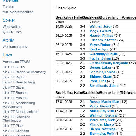
Kalender
Turniere
Einzel-Spiele
mini-Meisterschaften
Bezirksliga Halle/Saalekreis/Burgenland (Vorrunde
Spieler
Datum
Gegner
14.09.2025
3-4
Walther, Jörg
(1.4)
Wechselliste
3-3
Mogk, Gerald
(1.3)
Q-TTR-Liste
26.10.2025
3-4
Hausel, Philipp
(2.8)
Archiv
3-3
Friedack, Steffen
(2.4)
26.10.2025
3-4
Meyer, Robert
(3.1)
Wettkampfarchiv
3-3
Kozlov, Igor
(2.4)
16.11.2025
3-4
Gatzemeyer, Felix
(1.4)
Links
3-3
Fuchs, Julian
(1.3)
Homepage TTVSA
22.11.2025
2-1
Lindenstrauß, Benjamin
(2.2)
click-TT DTTB
2-2
Berger, Lukas
(2.3)
click-TT Baden-Württemberg
29.11.2025
2-1
Schmidt, Tobias
(1.1)
2-2
Birkner, Klaus
(1.2)
click-TT Baden
06.12.2025
2-1
Pohl, Elias
(4.1)
click-TT Brandenburg
2-2
Schellbach, Jakob
(4.2)
click-TT Bayern
click-TT Bremen
Bezirksliga Halle/Saalekreis/Burgenland (Rückrun
Datum
Gegner
click-TT Hessen
17.01.2026
2-1
Rossa, Maximillian
(1.2)
click-TT Mecklenburg-
2-2
Mogk, Gerald
(1.3)
Vorpommern
14.02.2026
1-2
Bohndorf, Nico
(2.2)
click-TT Niedersachsen
1-1
Weihrich, Dietmar
(2.1)
click-TT Rheinland-
28.02.2026
2-1
Marquardt, Nick
(2.1)
Rheinhessen
2-2
Minnder, Marco
(2.2)
click-TT Pfalz
28.02.2026
2-1
Diehm, Matthias
(3.3)
click-TT Saarland
2-2
Eichmeier, Felix
(3.4)