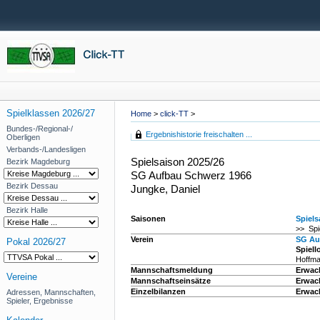
Spielklassen 2026/27
Home
>
click-TT
>
Bundes-/Regional-/
Ergebnishistorie freischalten ...
Oberligen
Verbands-/Landesligen
Spielsaison 2025/26
Bezirk Magdeburg
SG Aufbau Schwerz 1966
Bezirk Dessau
Jungke, Daniel
Bezirk Halle
Saisonen
Spiels
>> Spi
Verein
SG Au
Pokal 2026/27
Spiell
Hoffma
Mannschaftsmeldung
Erwac
Vereine
Mannschaftseinsätze
Erwac
Einzelbilanzen
Erwac
Adressen, Mannschaften,
Spieler, Ergebnisse