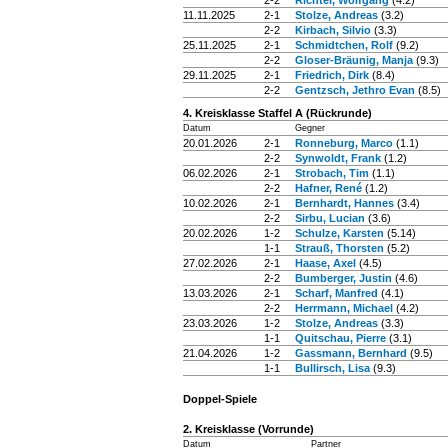
2-2
Richter, Wolfgang
(4.2)
11.11.2025
2-1
Stolze, Andreas
(3.2)
2-2
Kirbach, Silvio
(3.3)
25.11.2025
2-1
Schmidtchen, Rolf
(9.2)
2-2
Gloser-Bräunig, Manja
(9.3)
29.11.2025
2-1
Friedrich, Dirk
(8.4)
2-2
Gentzsch, Jethro Evan
(8.5)
4. Kreisklasse Staffel A (Rückrunde)
Datum
Gegner
20.01.2026
2-1
Ronneburg, Marco
(1.1)
2-2
Synwoldt, Frank
(1.2)
06.02.2026
2-1
Strobach, Tim
(1.1)
2-2
Hafner, René
(1.2)
10.02.2026
2-1
Bernhardt, Hannes
(3.4)
2-2
Sirbu, Lucian
(3.6)
20.02.2026
1-2
Schulze, Karsten
(5.14)
1-1
Strauß, Thorsten
(5.2)
27.02.2026
2-1
Haase, Axel
(4.5)
2-2
Bumberger, Justin
(4.6)
13.03.2026
2-1
Scharf, Manfred
(4.1)
2-2
Herrmann, Michael
(4.2)
23.03.2026
1-2
Stolze, Andreas
(3.3)
1-1
Quitschau, Pierre
(3.1)
21.04.2026
1-2
Gassmann, Bernhard
(9.5)
1-1
Bullirsch, Lisa
(9.3)
Doppel-Spiele
2. Kreisklasse (Vorrunde)
Datum
Partner