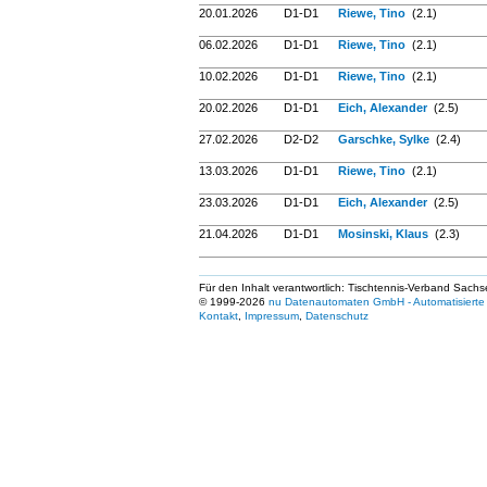
20.01.2026
D1-D1
Riewe, Tino
(2.1)
06.02.2026
D1-D1
Riewe, Tino
(2.1)
10.02.2026
D1-D1
Riewe, Tino
(2.1)
20.02.2026
D1-D1
Eich, Alexander
(2.5)
27.02.2026
D2-D2
Garschke, Sylke
(2.4)
13.03.2026
D1-D1
Riewe, Tino
(2.1)
23.03.2026
D1-D1
Eich, Alexander
(2.5)
21.04.2026
D1-D1
Mosinski, Klaus
(2.3)
Für den Inhalt verantwortlich: Tischtennis-Verband Sachs
© 1999-2026
nu Datenautomaten GmbH - Automatisierte 
Kontakt
,
Impressum
,
Datenschutz