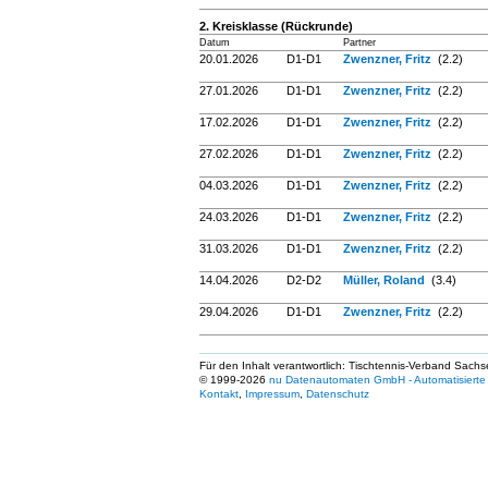
2. Kreisklasse (Rückrunde)
Datum
Partner
20.01.2026
D1-D1
Zwenzner, Fritz
(2.2)
27.01.2026
D1-D1
Zwenzner, Fritz
(2.2)
17.02.2026
D1-D1
Zwenzner, Fritz
(2.2)
27.02.2026
D1-D1
Zwenzner, Fritz
(2.2)
04.03.2026
D1-D1
Zwenzner, Fritz
(2.2)
24.03.2026
D1-D1
Zwenzner, Fritz
(2.2)
31.03.2026
D1-D1
Zwenzner, Fritz
(2.2)
14.04.2026
D2-D2
Müller, Roland
(3.4)
29.04.2026
D1-D1
Zwenzner, Fritz
(2.2)
Für den Inhalt verantwortlich: Tischtennis-Verband Sachs
© 1999-2026
nu Datenautomaten GmbH - Automatisierte 
Kontakt
,
Impressum
,
Datenschutz