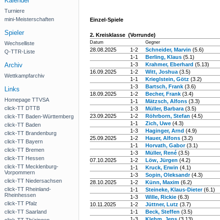
Kalender
Turniere
mini-Meisterschaften
Einzel-Spiele
Spieler
2. Kreisklasse (Vorrunde)
Datum
Gegner
Wechselliste
28.08.2025
1-2
Schneider, Marvin
(5.6)
Q-TTR-Liste
1-1
Berling, Klaus
(5.1)
Archiv
1-3
Krahmer, Eberhard
(5.13)
16.09.2025
1-2
Witt, Joshua
(3.5)
Wettkampfarchiv
1-1
Krieglstein, Götz
(3.2)
1-3
Bartsch, Frank
(3.6)
Links
18.09.2025
1-2
Becher, Frank
(3.4)
Homepage TTVSA
1-1
Mätzsch, Alfons
(3.3)
click-TT DTTB
1-3
Müller, Barbara
(3.5)
23.09.2025
1-2
Röhrborn, Stefan
(4.5)
click-TT Baden-Württemberg
1-1
Zich, Uwe
(4.3)
click-TT Baden
1-3
Haginger, Arnd
(4.9)
click-TT Brandenburg
25.09.2025
1-2
Hauer, Alfons
(3.2)
click-TT Bayern
1-1
Horvath, Gabor
(3.1)
click-TT Bremen
1-3
Müller, René
(3.5)
click-TT Hessen
07.10.2025
1-2
Löw, Jürgen
(4.2)
click-TT Mecklenburg-
1-1
Kruck, Erwin
(4.1)
Vorpommern
1-3
Sopin, Oleksandr
(4.3)
click-TT Niedersachsen
28.10.2025
1-2
Künn, Maxim
(6.2)
click-TT Rheinland-
1-1
Steineke, Klaus-Dieter
(6.1)
Rheinhessen
1-3
Wille, Rickie
(6.3)
click-TT Pfalz
10.11.2025
1-2
Jüttner, Lutz
(3.7)
click-TT Saarland
1-1
Beck, Steffen
(3.5)
1-3
Klehm, Jens
(3.13)