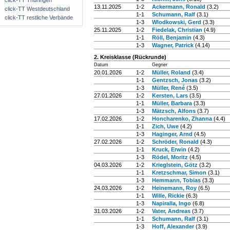
click-TT Thüringen
13.11.2025
1-2
Ackermann, Ronald
(3.2)
click-TT Westdeutschland
1-1
Schumann, Ralf
(3.1)
click-TT restliche Verbände
1-3
Wlodkowski, Gerd
(3.3)
25.11.2025
1-2
Fiedelak, Christian
(4.9)
1-1
Röll, Benjamin
(4.3)
1-3
Wagner, Patrick
(4.14)
2. Kreisklasse (Rückrunde)
Datum
Gegner
20.01.2026
1-2
Müller, Roland
(3.4)
1-1
Gentzsch, Jonas
(3.2)
1-3
Müller, René
(3.5)
27.01.2026
1-2
Kersten, Lars
(3.5)
1-1
Müller, Barbara
(3.3)
1-3
Mätzsch, Alfons
(3.7)
17.02.2026
1-2
Honcharenko, Zhanna
(4.4)
1-1
Zich, Uwe
(4.2)
1-3
Haginger, Arnd
(4.5)
27.02.2026
1-2
Schröder, Ronald
(4.3)
1-1
Kruck, Erwin
(4.2)
1-3
Rödel, Moritz
(4.5)
04.03.2026
1-2
Krieglstein, Götz
(3.2)
1-1
Kretzschmar, Simon
(3.1)
1-3
Hemmann, Tobias
(3.3)
24.03.2026
1-2
Heinemann, Roy
(6.5)
1-1
Wille, Rickie
(6.3)
1-3
Napiralla, Ingo
(6.8)
31.03.2026
1-2
Vater, Andreas
(3.7)
1-1
Schumann, Ralf
(3.1)
1-3
Hoff, Alexander
(3.9)