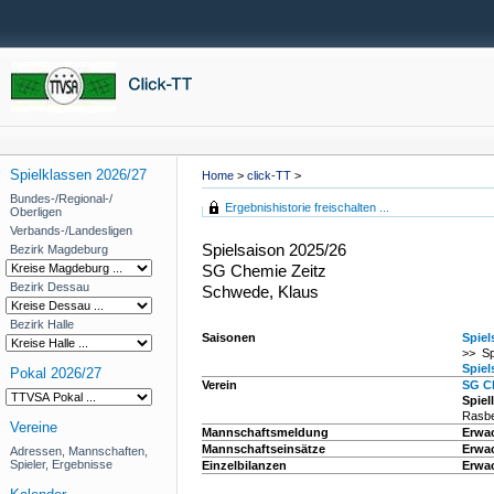
Spielklassen 2026/27
Home
>
click-TT
>
Bundes-/Regional-/
Ergebnishistorie freischalten ...
Oberligen
Verbands-/Landesligen
Spielsaison 2025/26
Bezirk Magdeburg
SG Chemie Zeitz
Bezirk Dessau
Schwede, Klaus
Bezirk Halle
Saisonen
Spiel
>> Sp
Spiel
Pokal 2026/27
Verein
SG C
Spiel
Rasbe
Vereine
Mannschaftsmeldung
Erwa
Mannschaftseinsätze
Erwac
Adressen, Mannschaften,
Spieler, Ergebnisse
Einzelbilanzen
Erwac