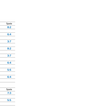
Spiele
8:2
6:4
3:7
8:2
3:7
6:4
5:5
6:4
Spiele
7:3
5:5