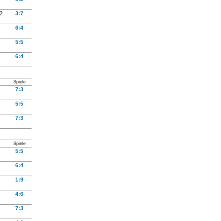
2
3:7
6:4
5:5
6:4
Spiele
7:3
5:5
7:3
Spiele
5:5
6:4
1:9
4:6
7:3