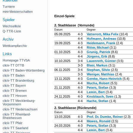
Kalender
Turniere
mini-Meisterschaften
Einzel-Spiele
Spieler
2. Stadtklasse (Vorrunde)
Wechselliste
Datum
Gegner
Q-TTR-Liste
05.09.2025
4-3
Vatterrott, Mika Felix
(10.4)
4-4
Hofmann, Andreas
(10.8)
Archiv
19.09.2025
4-3
Heidemann, Frank
(2.4)
Wettkampfarchiv
4-4
Ritter, Michael
(3.1)
01.10.2025
4-3
Grunig, Patrick
(8.6)
Links
4-4
Jürgens, Erik
(8.8)
Homepage TTVSA
10.10.2025
3-4
Lauenroth, Günter
(3.5)
click-TT DTTB
3-3
Blasi, Markus
(3.1)
06.11.2025
3-4
Stephan, Silvio
(2.5)
click-TT Baden-Württemberg
3-3
Weniger, Matthias
(2.4)
click-TT Baden
13.11.2025
4-3
Gereke, Hans-Heinrich
(5.4)
click-TT Brandenburg
4-4
Mucha, Robert
(5.5)
click-TT Bayern
21.11.2025
4-3
Peters, Stefan
(3.3)
click-TT Bremen
4-4
Lemin, Bert
(3.4)
click-TT Hessen
24.11.2025
4-3
Knoblauch, Sven
(1.3)
click-TT Mecklenburg-
4-4
Hache, Stefan
(1.4)
Vorpommern
2. Stadtklasse (Rückrunde)
click-TT Niedersachsen
Datum
Gegner
click-TT Rheinland-
13.03.2026
4-3
Prof. Dr. Dumke, Reiner
(2.3)
Rheinhessen
4-4
Mewes, Ronald
(2.5)
click-TT Pfalz
24.03.2026
4-3
Peters, Stefan
(3.3)
click-TT Saarland
4-4
Lemin, Bert
(3.4)