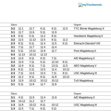
Sätze
Gegner
3:2
11:1
11:7
6:11
9:11
11:5
TTC Börde Magdeburg X
3:1
11:7
11:6
5:11
11:9
1:3
9:11
5:11
11:2
8:11
Handwerk Magdeburg II
3:2
11:5
11:13
11:5
8:11
11:2
2:3
8:11
6:11
11:4
11:5
6:11
Eintracht Diesdorf VIII
3:1
7:11
11:7
11:4
11:4
3:1
5:11
13:11
11:9
11:7
Post Magdeburg II
0:3
11:13
10:12
11:13
1:3
11:8
9:11
6:11
7:11
A/E Magdeburg II
2:3
11:8
7:11
5:11
12:10
8:11
3:2
11:9
9:11
7:11
13:11
11:5
AEO Magdeburg V
2:3
8:11
2:11
11:5
11:4
10:12
2:3
7:11
11:6
11:5
7:11
8:11
USC Magdeburg III
2:3
11:2
9:11
8:11
11:8
10:12
1:3
11:9
10:12
10:12
10:12
TuS Magdeburg
3:1
9:11
11:8
11:7
11:8
Sätze
Gegner
3:1
4:11
11:9
11:4
11:9
A/E Magdeburg II
3:0
14:12
11:2
11:7
1:3
11:8
10:12
8:11
10:12
USC Magdeburg III
1:3
11:5
7:11
9:11
5:11