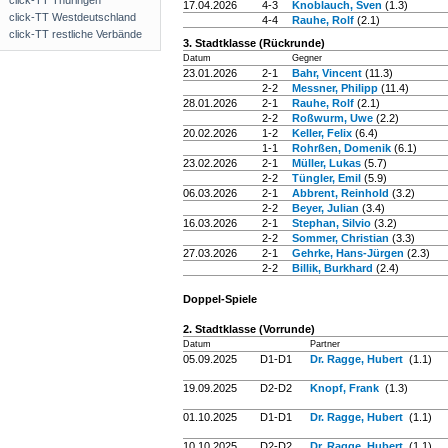
click-TT Thüringen
17.04.2026
4-3
Knoblauch, Sven
(1.3)
click-TT Westdeutschland
4-4
Rauhe, Rolf
(2.1)
click-TT restliche Verbände
3. Stadtklasse (Rückrunde)
Datum
Gegner
23.01.2026
2-1
Bahr, Vincent
(11.3)
2-2
Messner, Philipp
(11.4)
28.01.2026
2-1
Rauhe, Rolf
(2.1)
2-2
Roßwurm, Uwe
(2.2)
20.02.2026
1-2
Keller, Felix
(6.4)
1-1
Rohrßen, Domenik
(6.1)
23.02.2026
2-1
Müller, Lukas
(5.7)
2-2
Tüngler, Emil
(5.9)
06.03.2026
2-1
Abbrent, Reinhold
(3.2)
2-2
Beyer, Julian
(3.4)
16.03.2026
2-1
Stephan, Silvio
(3.2)
2-2
Sommer, Christian
(3.3)
27.03.2026
2-1
Gehrke, Hans-Jürgen
(2.3)
2-2
Billik, Burkhard
(2.4)
Doppel-Spiele
2. Stadtklasse (Vorrunde)
Datum
Partner
05.09.2025
D1-D1
Dr. Ragge, Hubert
(1.1)
19.09.2025
D2-D2
Knopf, Frank
(1.3)
01.10.2025
D1-D1
Dr. Ragge, Hubert
(1.1)
10.10.2025
D2-D2
Dr. Ragge, Hubert
(1.1)