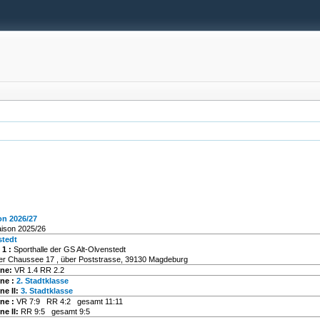
on 2026/27
aison 2025/26
stedt
 1
:
Sporthalle der GS Alt-Olvenstedt
er Chaussee 17 , über Poststrasse, 39130 Magdeburg
ne:
VR 1.4 RR 2.2
ne :
2. Stadtklasse
e II:
3. Stadtklasse
ne :
VR 7:9 RR 4:2 gesamt 11:11
e II:
RR 9:5 gesamt 9:5