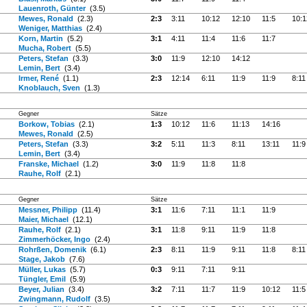
Lauenroth, Günter
(3.5)
Mewes, Ronald
(2.3)
2:3
3:11
10:12
12:10
11:5
10:1
Weniger, Matthias
(2.4)
Korn, Martin
(5.2)
3:1
4:11
11:4
11:6
11:7
Mucha, Robert
(5.5)
Peters, Stefan
(3.3)
3:0
11:9
12:10
14:12
Lemin, Bert
(3.4)
Irmer, René
(1.1)
2:3
12:14
6:11
11:9
11:9
8:11
Knoblauch, Sven
(1.3)
Gegner
Sätze
Borkow, Tobias
(2.1)
1:3
10:12
11:6
11:13
14:16
Mewes, Ronald
(2.5)
Peters, Stefan
(3.3)
3:2
5:11
11:3
8:11
13:11
11:9
Lemin, Bert
(3.4)
Franske, Michael
(1.2)
3:0
11:9
11:8
11:8
Rauhe, Rolf
(2.1)
Gegner
Sätze
Messner, Philipp
(11.4)
3:1
11:6
7:11
11:1
11:9
Maier, Michael
(12.1)
Rauhe, Rolf
(2.1)
3:1
11:8
9:11
11:9
11:8
Zimmerhöcker, Ingo
(2.4)
Rohrßen, Domenik
(6.1)
2:3
8:11
11:9
9:11
11:8
8:11
Stage, Jakob
(7.6)
Müller, Lukas
(5.7)
0:3
9:11
7:11
9:11
Tüngler, Emil
(5.9)
Beyer, Julian
(3.4)
3:2
7:11
11:7
11:9
10:12
11:5
Zwingmann, Rudolf
(3.5)