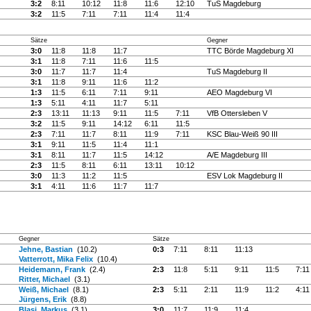
3:2
8:11
10:12
11:8
11:6
12:10
TuS Magdeburg
3:2
11:5
7:11
7:11
11:4
11:4
Sätze
Gegner
3:0
11:8
11:8
11:7
TTC Börde Magdeburg XI
3:1
11:8
7:11
11:6
11:5
3:0
11:7
11:7
11:4
TuS Magdeburg II
3:1
11:8
9:11
11:6
11:2
1:3
11:5
6:11
7:11
9:11
AEO Magdeburg VI
1:3
5:11
4:11
11:7
5:11
2:3
13:11
11:13
9:11
11:5
7:11
VfB Ottersleben V
3:2
11:5
9:11
14:12
6:11
11:5
2:3
7:11
11:7
8:11
11:9
7:11
KSC Blau-Weiß 90 III
3:1
9:11
11:5
11:4
11:1
3:1
8:11
11:7
11:5
14:12
A/E Magdeburg III
2:3
11:5
8:11
6:11
13:11
10:12
3:0
11:3
11:2
11:5
ESV Lok Magdeburg II
3:1
4:11
11:6
11:7
11:7
Gegner
Sätze
Jehne, Bastian
(10.2)
0:3
7:11
8:11
11:13
Vatterrott, Mika Felix
(10.4)
Heidemann, Frank
(2.4)
2:3
11:8
5:11
9:11
11:5
7:11
Ritter, Michael
(3.1)
Weiß, Michael
(8.1)
2:3
5:11
2:11
11:9
11:2
4:11
Jürgens, Erik
(8.8)
Blasi, Markus
(3.1)
3:0
11:7
11:9
11:4