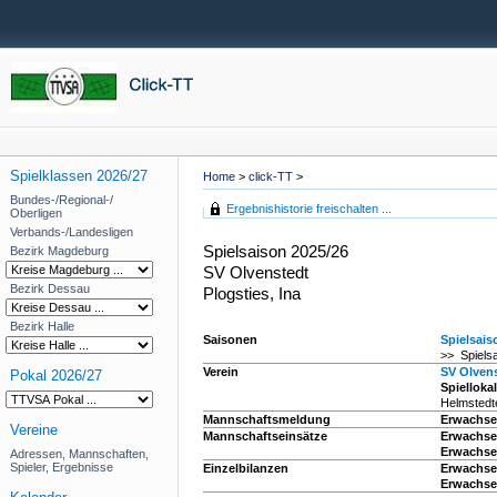
Spielklassen 2026/27
Home
>
click-TT
>
Bundes-/Regional-/
Ergebnishistorie freischalten ...
Oberligen
Verbands-/Landesligen
Spielsaison 2025/26
Bezirk Magdeburg
SV Olvenstedt
Bezirk Dessau
Plogsties, Ina
Bezirk Halle
Saisonen
Spielsais
>> Spiels
Verein
SV Olven
Pokal 2026/27
Spiellokal
Helmstedt
Mannschaftsmeldung
Erwachse
Vereine
Mannschaftseinsätze
Erwachse
Erwachsen
Adressen, Mannschaften,
Spieler, Ergebnisse
Einzelbilanzen
Erwachse
Erwachsen