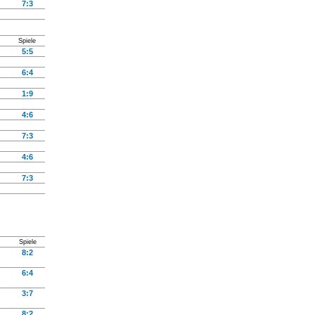
7:3
Spiele
5:5
6:4
1:9
4:6
7:3
4:6
7:3
Spiele
8:2
6:4
3:7
8:2