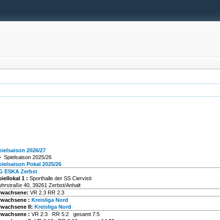
pielsaison 2026/27
> Spielsaison 2025/26
pielsaison Pokal 2025/26
G ESKA Zerbst
iellokal 1
:
Sporthalle der SS Ciervisti
uhrstraße 40, 39261 Zerbst/Anhalt
rwachsene:
VR 2.3 RR 2.3
rwachsene :
Kreisliga Nord
rwachsene II:
Kreisliga Nord
rwachsene :
VR 2:3 RR 5:2 gesamt 7:5