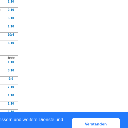
2:10
2
2:10
5:10
1:10
10:4
5:10
Spiele
1:10
3:10
9:9
7:10
1:10
1:10
7:10
bessern und weitere Dienste und
Verstanden