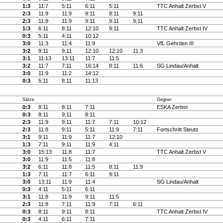
1:3
11:7
5:11
6:11
5:11
TTC Anhalt Zerbst V
2:3
11:9
11:9
9:11
8:11
9:11
2:3
11:9
11:9
9:11
9:11
9:11
1:3
6:11
8:11
12:10
9:11
TTC Anhalt Zerbst IV
0:3
5:11
4:11
10:12
3:0
11:3
11:4
11:9
VfL Gehrden III
3:2
9:11
9:11
12:10
12:10
11:3
3:1
11:13
13:11
11:7
11:5
3:2
11:7
7:11
16:14
8:11
11:6
SG Lindau/Anhalt
3:0
11:9
11:2
14:12
0:3
5:11
8:11
11:13
Sätze
Gegner
0:3
8:11
8:11
7:11
ESKA Zerbst
0:3
8:11
9:11
8:11
2:3
11:9
9:11
11:7
7:11
10:12
2:3
11:8
9:11
5:11
11:9
7:11
Fortschritt Steutz
3:1
9:11
11:9
11:7
12:10
1:3
7:11
9:11
11:9
4:11
3:0
15:13
11:8
11:7
TTC Anhalt Zerbst V
3:0
11:9
11:5
11:8
3:2
6:11
11:8
11:5
8:11
11:9
1:3
7:11
11:7
6:11
9:11
3:0
13:11
11:9
11:4
SG Lindau/Anhalt
0:3
4:11
5:11
6:11
3:1
11:8
11:9
9:11
11:5
2:3
11:8
7:11
11:9
7:11
6:11
0:3
8:11
9:11
8:11
TTC Anhalt Zerbst IV
0:3
4:11
6:11
7:11