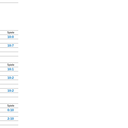
Spiele
10:0
10:7
Spiele
10:1
10:2
10:2
Spiele
0:10
2:10