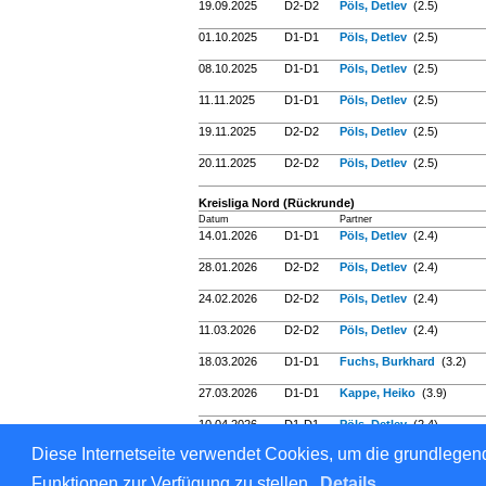
19.09.2025
D2-D2
Pöls, Detlev
(2.5)
01.10.2025
D1-D1
Pöls, Detlev
(2.5)
08.10.2025
D1-D1
Pöls, Detlev
(2.5)
11.11.2025
D1-D1
Pöls, Detlev
(2.5)
19.11.2025
D2-D2
Pöls, Detlev
(2.5)
20.11.2025
D2-D2
Pöls, Detlev
(2.5)
Kreisliga Nord (Rückrunde)
Datum
Partner
14.01.2026
D1-D1
Pöls, Detlev
(2.4)
28.01.2026
D2-D2
Pöls, Detlev
(2.4)
24.02.2026
D2-D2
Pöls, Detlev
(2.4)
11.03.2026
D2-D2
Pöls, Detlev
(2.4)
18.03.2026
D1-D1
Fuchs, Burkhard
(3.2)
27.03.2026
D1-D1
Kappe, Heiko
(3.9)
10.04.2026
D1-D1
Pöls, Detlev
(2.4)
Diese Internetseite verwendet Cookies, um die grundlegend
Für den Inhalt verantwortlich: Tischtennis-Verband Sachs
Funktionen zur Verfügung zu stellen.
Details