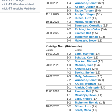
click-TT Thüringen
08.10.2025
1-4
Wünsche, Berndt
(6.2)
click-TT Westdeutschland
1-1
Adolph, Jürgen
(5.1)
click-TT restliche Verbände
1-3
Taube, Torsten
(5.4)
11.11.2025
2-3
Adolph, Jürgen
(5.1)
2-2
Düben, Lutz
(4.4)
19.11.2025
4-3
Mücke, Holger
(4.3)
4-4
Baumgart, Cornelius
(3.5)
4-2
Richter, Lino-Oskar
(3.4)
20.11.2025
2-3
Zimmer, Ralf
(1.5)
2-2
Tscherner, Ronald
(1.3)
2-4
Maloszyk, Steve
(1.1)
Kreisliga Nord (Rückrunde)
Datum
Gegner
14.01.2026
3-2
Zerm, Manfred
(1.4)
3-3
Schulze, Kay
(1.1)
3-1
Breckau, Michael
(1.3)
28.01.2026
4-3
Madrian, Sven
(1.4)
4-4
Kratzke, Leo
(2.4)
4-2
Beelitz, Stefan
(1.3)
24.02.2026
2-3
Mally, Johannes
(7.6)
2-2
Wünsche, Berndt
(6.1)
2-4
Krügel, Wolfram
(5.3)
2-1
Alarich, Christoph
(5.4)
11.03.2026
1-4
Zimmer, Ralf
(1.5)
1-1
Maloszyk, Steve
(1.1)
1-3
Leps, Freddy
(1.4)
1-2
Tscherner, Ronald
(1.3)
18.03.2026
3-2
Düben, Lutz
(4.4)
3-3
Senst, Mario
(4.3)