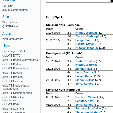
Kalender
E
Turniere
mini-Meisterschaften
Spieler
Einzel-Spiele
Wechselliste
Kreisliga Nord (Vorrunde)
Q-TTR-Liste
Datum
Gegner
24.09.2025
2-1
Krügel, Wolfram
(5.2)
Archiv
2-2
Alarich, Christoph
(5.3)
Wettkampfarchiv
26.11.2025
3-2
Lange, Franz
(1.1)
3-3
Beelitz, Stefan
(1.3)
Links
3-1
Kratzke, Matthias
(1.2)
Homepage TTVSA
Kreisliga Nord (Rückrunde)
click-TT DTTB
Datum
Gegner
click-TT Baden-Württemberg
17.02.2026
3-4
Taube, Torsten
(5.5)
click-TT Baden
3-3
Krügel, Wolfram
(5.3)
click-TT Brandenburg
25.02.2026
4-3
Zimmer, Ralf
(1.5)
4-4
Leps, Freddy
(1.4)
click-TT Bayern
4-2
Lucas, Daniel
(1.2)
click-TT Bremen
24.03.2026
4-1
Lindau, Niklas
(3.2)
click-TT Hessen
4-4
Sens, Jannes
(3.1)
click-TT Mecklenburg-
Vorpommern
Kreisliga Nord (Vorrunde)
click-TT Niedersachsen
Datum
Gegner
click-TT Rheinland-
03.09.2025
2-3
Breckau, Michael
(1.2)
Rheinhessen
2-2
Schulze, Kay
(1.1)
click-TT Pfalz
01.10.2025
4-3
Sens, Jannes
(3.1)
4-4
Richter, Lino-Oskar
(3.4)
click-TT Saarland
4-2
Thiemann, Martin
(2.3)