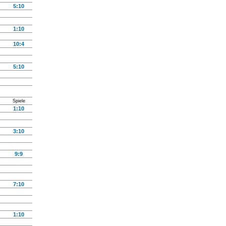
5:10
1:10
10:4
5:10
Spiele
1:10
3:10
9:9
7:10
1:10