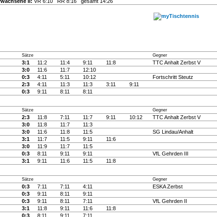
rwachsene II:
VR 6:10 RR 8:16 gesamt 14:26
Sätze
Gegner
3:1
11:2
11:4
9:11
11:8
TTC Anhalt Zerbst V
3:0
11:6
11:7
12:10
0:3
4:11
5:11
10:12
Fortschritt Steutz
2:3
4:11
11:3
11:3
3:11
9:11
0:3
9:11
8:11
8:11
Sätze
Gegner
2:3
11:8
7:11
11:7
9:11
10:12
TTC Anhalt Zerbst V
3:0
11:8
11:7
11:3
3:0
11:6
11:8
11:5
SG Lindau/Anhalt
3:1
11:7
11:5
9:11
11:6
3:0
11:9
11:7
11:5
0:3
8:11
9:11
9:11
VfL Gehrden III
3:1
9:11
11:6
11:5
11:8
Sätze
Gegner
0:3
7:11
7:11
4:11
ESKA Zerbst
0:3
9:11
8:11
9:11
0:3
9:11
8:11
7:11
VfL Gehrden II
3:1
11:8
9:11
11:6
11:8
0:3
8:11
9:11
7:11