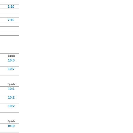
1:10
7:10
Spiele
10:0
10:7
Spiele
10:1
10:2
10:2
Spiele
0:10