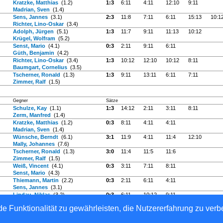
Kratzke, Matthias
(1.2)
1:3
6:11
4:11
12:10
9:11
Madrian, Sven
(1.4)
Sens, Jannes
(3.1)
2:3
11:8
7:11
6:11
15:13
10:1
Richter, Lino-Oskar
(3.4)
Adolph, Jürgen
(5.1)
1:3
11:7
9:11
11:13
10:12
Krügel, Wolfram
(5.2)
Senst, Mario
(4.1)
0:3
2:11
9:11
6:11
Güth, Benjamin
(4.2)
Richter, Lino-Oskar
(3.4)
1:3
10:12
12:10
10:12
8:11
Baumgart, Cornelius
(3.5)
Tscherner, Ronald
(1.3)
1:3
9:11
13:11
6:11
7:11
Zimmer, Ralf
(1.5)
Gegner
Sätze
Schulze, Kay
(1.1)
1:3
14:12
2:11
3:11
8:11
Zerm, Manfred
(1.4)
Kratzke, Matthias
(1.2)
0:3
8:11
4:11
4:11
Madrian, Sven
(1.4)
Wünsche, Berndt
(6.1)
3:1
11:9
4:11
11:4
12:10
Mally, Johannes
(7.6)
Tscherner, Ronald
(1.3)
3:0
11:4
11:5
11:6
Zimmer, Ralf
(1.5)
Weiß, Vincent
(4.1)
0:3
3:11
7:11
8:11
Senst, Mario
(4.3)
Thiemann, Martin
(2.2)
0:3
2:11
6:11
4:11
Sens, Jannes
(3.1)
Lindau, Niklas
(3.2)
0:3
6:11
10:12
9:11
Richter, Lino-Oskar
(3.3)
e Funktionalität zu gewährleisten, die Nutzererfahrung zu ver
en-Anhalt e. V.