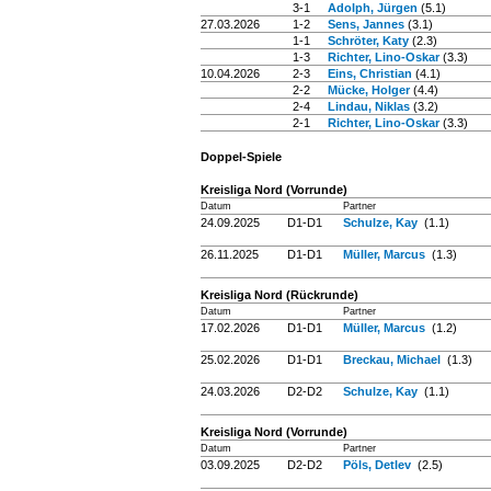
3-1
Adolph, Jürgen
(5.1)
27.03.2026
1-2
Sens, Jannes
(3.1)
1-1
Schröter, Katy
(2.3)
1-3
Richter, Lino-Oskar
(3.3)
10.04.2026
2-3
Eins, Christian
(4.1)
2-2
Mücke, Holger
(4.4)
2-4
Lindau, Niklas
(3.2)
2-1
Richter, Lino-Oskar
(3.3)
Doppel-Spiele
Kreisliga Nord (Vorrunde)
Datum
Partner
24.09.2025
D1-D1
Schulze, Kay
(1.1)
26.11.2025
D1-D1
Müller, Marcus
(1.3)
Kreisliga Nord (Rückrunde)
Datum
Partner
17.02.2026
D1-D1
Müller, Marcus
(1.2)
25.02.2026
D1-D1
Breckau, Michael
(1.3)
24.03.2026
D2-D2
Schulze, Kay
(1.1)
Kreisliga Nord (Vorrunde)
Datum
Partner
03.09.2025
D2-D2
Pöls, Detlev
(2.5)