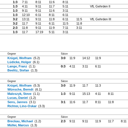
1:3
7:11
8:11
11:6
8:11
1:3
4:11
9:11
11:7
5:11
VfL Gehrden II
1:3
9:11
9:11
11:6
3:11
1:3
12:10
6:11
8:11
6:11
3:2
13:11
9:11
11:8
6:11
11:5
VfL Gehrden III
3:2
11:7
9:11
6:11
11:5
11:8
2:3
11:8
9:11
11:9
7:11
3:11
1:3
11:7
17:19
5:11
3:11
Gegner
Sätze
Krügel, Wolfram
(5.2)
3:0
11:9
14:12
11:9
Lüdicke, Holger
(6.1)
Lange, Franz
(1.1)
0:3
4:11
3:11
6:11
Beelitz, Stefan
(1.3)
Gegner
Sätze
Krügel, Wolfram
(5.3)
3:0
11:9
11:7
11:3
Wünsche, Berndt
(6.1)
Maloszyk, Steve
(1.1)
1:3
9:11
15:13
4:11
8:11
Lucas, Daniel
(1.2)
Sens, Jannes
(3.1)
3:1
11:6
11:7
8:11
11:8
Richter, Lino-Oskar
(3.3)
Gegner
Sätze
Breckau, Michael
(1.2)
2:3
9:11
9:11
11:9
11:7
8:11
Müller, Marcus
(1.3)