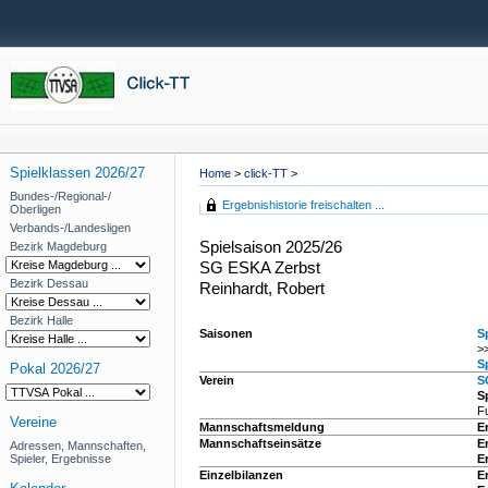
Spielklassen 2026/27
Home
>
click-TT
>
Bundes-/Regional-/
Ergebnishistorie freischalten ...
Oberligen
Verbands-/Landesligen
Spielsaison 2025/26
Bezirk Magdeburg
SG ESKA Zerbst
Bezirk Dessau
Reinhardt, Robert
Bezirk Halle
Saisonen
S
>
S
Pokal 2026/27
Verein
S
Sp
F
Vereine
Mannschaftsmeldung
E
Mannschaftseinsätze
E
Adressen, Mannschaften,
Spieler, Ergebnisse
E
Einzelbilanzen
E