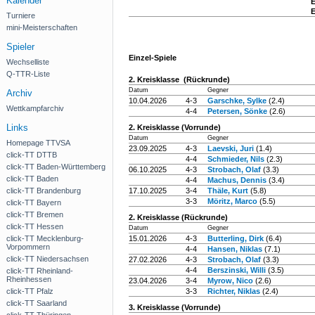
Kalender
E
E
Turniere
mini-Meisterschaften
Spieler
Einzel-Spiele
Wechselliste
Q-TTR-Liste
2. Kreisklasse (Rückrunde)
Datum
Gegner
Archiv
10.04.2026
4-3
Garschke, Sylke
(2.4)
Wettkampfarchiv
4-4
Petersen, Sönke
(2.6)
Links
2. Kreisklasse (Vorrunde)
Datum
Gegner
Homepage TTVSA
23.09.2025
4-3
Laevski, Juri
(1.4)
click-TT DTTB
4-4
Schmieder, Nils
(2.3)
click-TT Baden-Württemberg
06.10.2025
4-3
Strobach, Olaf
(3.3)
click-TT Baden
4-4
Machus, Dennis
(3.4)
click-TT Brandenburg
17.10.2025
3-4
Thäle, Kurt
(5.8)
3-3
Möritz, Marco
(5.5)
click-TT Bayern
click-TT Bremen
2. Kreisklasse (Rückrunde)
click-TT Hessen
Datum
Gegner
click-TT Mecklenburg-
15.01.2026
4-3
Butterling, Dirk
(6.4)
Vorpommern
4-4
Hansen, Niklas
(7.1)
click-TT Niedersachsen
27.02.2026
4-3
Strobach, Olaf
(3.3)
4-4
Berszinski, Willi
(3.5)
click-TT Rheinland-
Rheinhessen
23.04.2026
3-4
Myrow, Nico
(2.6)
click-TT Pfalz
3-3
Richter, Niklas
(2.4)
click-TT Saarland
3. Kreisklasse (Vorrunde)