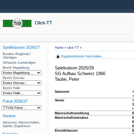
Spielklassen 2026/27
Home
>
click-TT
>
Bundes-/Regional-/
Ergebnishistorie freischalten ...
Oberligen
Verbands-/Landesligen
Spielsaison 2025/26
Bezirk Magdeburg
SG Aufbau Schwerz 1966
Bezirk Dessau
Taube, Peter
Bezirk Halle
Saisonen
S
>
Verein
Pokal 2026/27
S
H
Mannschaftsmeldung
Vereine
Mannschaftseinsätze
E
E
Adressen, Mannschaften,
Spieler, Ergebnisse
E
Einzelbilanzen
E