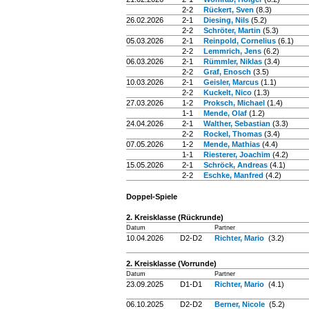
2-2
Rückert, Sven
(8.3)
26.02.2026
2-1
Diesing, Nils
(5.2)
2-2
Schröter, Martin
(5.3)
05.03.2026
2-1
Reinpold, Cornelius
(6.1)
2-2
Lemmrich, Jens
(6.2)
06.03.2026
2-1
Rümmler, Niklas
(3.4)
2-2
Graf, Enosch
(3.5)
10.03.2026
2-1
Geisler, Marcus
(1.1)
2-2
Kuckelt, Nico
(1.3)
27.03.2026
1-2
Proksch, Michael
(1.4)
1-1
Mende, Olaf
(1.2)
24.04.2026
2-1
Walther, Sebastian
(3.3)
2-2
Rockel, Thomas
(3.4)
07.05.2026
1-2
Mende, Mathias
(4.4)
1-1
Riesterer, Joachim
(4.2)
15.05.2026
2-1
Schröck, Andreas
(4.1)
2-2
Eschke, Manfred
(4.2)
Doppel-Spiele
2. Kreisklasse (Rückrunde)
Datum
Partner
10.04.2026
D2-D2
Richter, Mario
(3.2)
2. Kreisklasse (Vorrunde)
Datum
Partner
23.09.2025
D1-D1
Richter, Mario
(4.1)
06.10.2025
D2-D2
Berner, Nicole
(5.2)