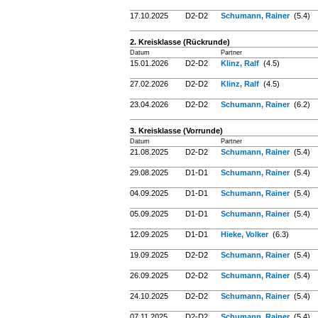
17.10.2025
D2-D2
Schumann, Rainer
(5.4)
2. Kreisklasse (Rückrunde)
Datum
Partner
15.01.2026
D2-D2
Klinz, Ralf
(4.5)
27.02.2026
D2-D2
Klinz, Ralf
(4.5)
23.04.2026
D2-D2
Schumann, Rainer
(6.2)
3. Kreisklasse (Vorrunde)
Datum
Partner
21.08.2025
D2-D2
Schumann, Rainer
(5.4)
29.08.2025
D1-D1
Schumann, Rainer
(5.4)
04.09.2025
D1-D1
Schumann, Rainer
(5.4)
05.09.2025
D1-D1
Schumann, Rainer
(5.4)
12.09.2025
D1-D1
Hieke, Volker
(6.3)
19.09.2025
D2-D2
Schumann, Rainer
(5.4)
26.09.2025
D2-D2
Schumann, Rainer
(5.4)
24.10.2025
D2-D2
Schumann, Rainer
(5.4)
07.11.2025
D2-D2
Schumann, Rainer
(5.4)