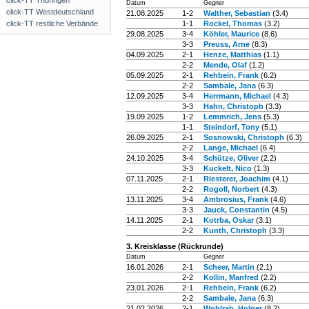
click-TT Thüringen
Datum
Gegner
click-TT Westdeutschland
21.08.2025
1-2
Walther, Sebastian
(3.4)
click-TT restliche Verbände
1-1
Rockel, Thomas
(3.2)
29.08.2025
3-4
Köhler, Maurice
(8.6)
3-3
Preuss, Arne
(8.3)
04.09.2025
2-1
Henze, Matthias
(1.1)
2-2
Mende, Olaf
(1.2)
05.09.2025
2-1
Rehbein, Frank
(6.2)
2-2
Sambale, Jana
(6.3)
12.09.2025
3-4
Herrmann, Michael
(4.3)
3-3
Hahn, Christoph
(3.3)
19.09.2025
1-2
Lemmrich, Jens
(5.3)
1-1
Steindorf, Tony
(5.1)
26.09.2025
2-1
Sosnowski, Christoph
(6.3)
2-2
Lange, Michael
(6.4)
24.10.2025
3-4
Schütze, Oliver
(2.2)
3-3
Kuckelt, Nico
(1.3)
07.11.2025
2-1
Riesterer, Joachim
(4.1)
2-2
Rogoll, Norbert
(4.3)
13.11.2025
3-4
Ambrosius, Frank
(4.6)
3-3
Jauck, Constantin
(4.5)
14.11.2025
2-1
Kotrba, Oskar
(3.1)
2-2
Kunth, Christoph
(3.3)
3. Kreisklasse (Rückrunde)
Datum
Gegner
16.01.2026
2-1
Scheer, Martin
(2.1)
2-2
Kollin, Manfred
(2.2)
23.01.2026
2-1
Rehbein, Frank
(6.2)
2-2
Sambale, Jana
(6.3)
21.02.2026
2-1
Wohlrab, Holger
(8.2)