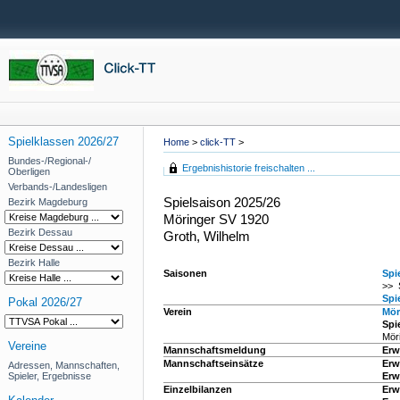
Spielklassen 2026/27
Home
>
click-TT
>
Bundes-/Regional-/
Ergebnishistorie freischalten ...
Oberligen
Verbands-/Landesligen
Spielsaison 2025/26
Bezirk Magdeburg
Möringer SV 1920
Bezirk Dessau
Groth, Wilhelm
Bezirk Halle
Saisonen
Spi
>> 
Spi
Pokal 2026/27
Verein
Mör
Spie
Mör
Vereine
Mannschaftsmeldung
Erw
Mannschaftseinsätze
Erw
Adressen, Mannschaften,
Spieler, Ergebnisse
Erw
Einzelbilanzen
Erw