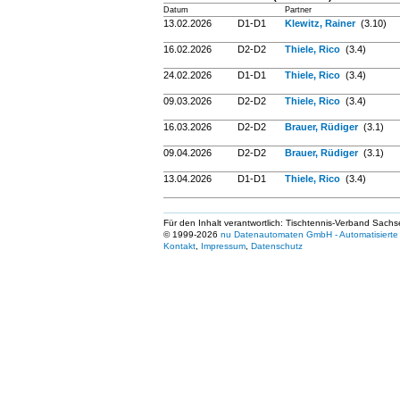
Datum
Partner
13.02.2026
D1-D1
Klewitz, Rainer
(3.10)
16.02.2026
D2-D2
Thiele, Rico
(3.4)
24.02.2026
D1-D1
Thiele, Rico
(3.4)
09.03.2026
D2-D2
Thiele, Rico
(3.4)
16.03.2026
D2-D2
Brauer, Rüdiger
(3.1)
09.04.2026
D2-D2
Brauer, Rüdiger
(3.1)
13.04.2026
D1-D1
Thiele, Rico
(3.4)
Für den Inhalt verantwortlich: Tischtennis-Verband Sachs
© 1999-2026
nu Datenautomaten GmbH - Automatisierte 
Kontakt
,
Impressum
,
Datenschutz