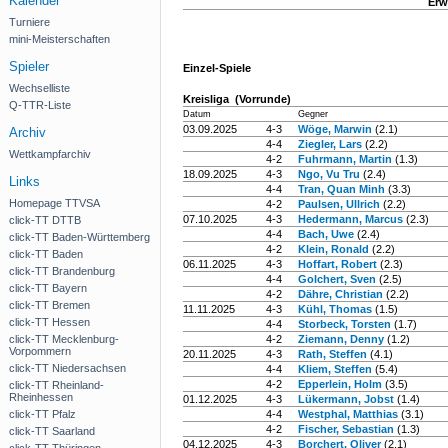
Kalender
Erw
Turniere
mini-Meisterschaften
Spieler
Einzel-Spiele
Wechselliste
Kreisliga (Vorrunde)
Q-TTR-Liste
Datum
Gegner
03.09.2025
4-3
Wöge, Marwin
(2.1)
Archiv
4-4
Ziegler, Lars
(2.2)
Wettkampfarchiv
4-2
Fuhrmann, Martin
(1.3)
18.09.2025
4-3
Ngo, Vu Tru
(2.4)
Links
4-4
Tran, Quan Minh
(3.3)
Homepage TTVSA
4-2
Paulsen, Ullrich
(2.2)
07.10.2025
4-3
Hedermann, Marcus
(2.3)
click-TT DTTB
4-4
Bach, Uwe
(2.4)
click-TT Baden-Württemberg
4-2
Klein, Ronald
(2.2)
click-TT Baden
06.11.2025
4-3
Hoffart, Robert
(2.3)
click-TT Brandenburg
4-4
Golchert, Sven
(2.5)
click-TT Bayern
4-2
Dähre, Christian
(2.2)
click-TT Bremen
11.11.2025
4-3
Kühl, Thomas
(1.5)
click-TT Hessen
4-4
Storbeck, Torsten
(1.7)
click-TT Mecklenburg-
4-2
Ziemann, Denny
(1.2)
Vorpommern
20.11.2025
4-3
Rath, Steffen
(4.1)
click-TT Niedersachsen
4-4
Kliem, Steffen
(5.4)
4-2
Epperlein, Holm
(3.5)
click-TT Rheinland-
Rheinhessen
01.12.2025
4-3
Lükermann, Jobst
(1.4)
click-TT Pfalz
4-4
Westphal, Matthias
(3.1)
4-2
Fischer, Sebastian
(1.3)
click-TT Saarland
04.12.2025
4-3
Borchert, Oliver
(2.1)