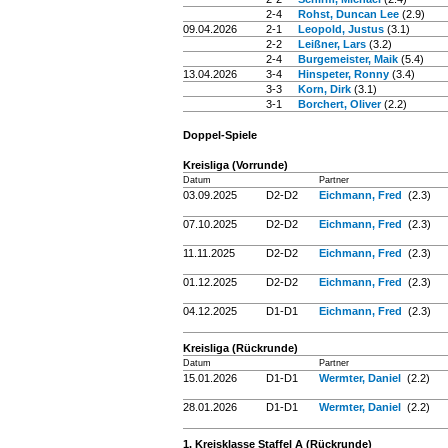
2-4
Rohst, Duncan Lee
(2.9)
09.04.2026
2-1
Leopold, Justus
(3.1)
2-2
Leißner, Lars
(3.2)
2-4
Burgemeister, Maik
(5.4)
13.04.2026
3-4
Hinspeter, Ronny
(3.4)
3-3
Korn, Dirk
(3.1)
3-1
Borchert, Oliver
(2.2)
Doppel-Spiele
Kreisliga (Vorrunde)
Datum
Partner
03.09.2025
D2-D2
Eichmann, Fred
(2.3)
07.10.2025
D2-D2
Eichmann, Fred
(2.3)
11.11.2025
D2-D2
Eichmann, Fred
(2.3)
01.12.2025
D2-D2
Eichmann, Fred
(2.3)
04.12.2025
D1-D1
Eichmann, Fred
(2.3)
Kreisliga (Rückrunde)
Datum
Partner
15.01.2026
D1-D1
Wermter, Daniel
(2.2)
28.01.2026
D1-D1
Wermter, Daniel
(2.2)
1. Kreisklasse Staffel A (Rückrunde)