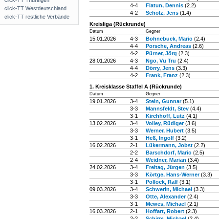
click-TT Thüringen
4-4
Flatun, Dennis
(2.2)
click-TT Westdeutschland
4-2
Scholz, Jens
(1.4)
click-TT restliche Verbände
Kreisliga (Rückrunde)
Datum
Gegner
15.01.2026
4-3
Bohnebuck, Mario
(2.4)
4-4
Porsche, Andreas
(2.6)
4-2
Pürner, Jörg
(2.3)
28.01.2026
4-3
Ngo, Vu Tru
(2.4)
4-4
Dörry, Jens
(3.3)
4-2
Frank, Franz
(2.3)
1. Kreisklasse Staffel A (Rückrunde)
Datum
Gegner
19.01.2026
3-4
Stein, Gunnar
(5.1)
3-3
Mannsfeldt, Stev
(4.4)
3-1
Kirchhoff, Lutz
(4.1)
13.02.2026
3-4
Volley, Rüdiger
(3.6)
3-3
Werner, Hubert
(3.5)
3-1
Heß, Ingolf
(3.2)
16.02.2026
2-1
Lükermann, Jobst
(2.2)
2-2
Barschdorf, Mario
(2.5)
2-4
Weidner, Marian
(3.4)
24.02.2026
3-4
Freitag, Jürgen
(3.5)
3-3
Körtge, Hans-Werner
(3.3)
3-1
Pollock, Ralf
(3.1)
09.03.2026
3-4
Schwerin, Michael
(3.3)
3-3
Otte, Alexander
(2.4)
3-1
Mewes, Michael
(2.1)
16.03.2026
2-1
Hoffart, Robert
(2.3)
2-2
Schirm, Michael
(2.4)