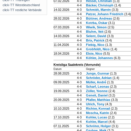
click-TT Thüringen
07.02.2026
4-3
Hessel, Christian
(1.3)
click-TT Westdeutschland
4-4
Bäcker, Christoph
(1.4)
14.02.2026
4-3
Schmidt, Marvin
(3.3)
click-TT restliche Verbände
4-4
Patzer, Johann Friedrich
(3.4)
28.02.2026
4-3
Büttner, Andreas
(2.6)
4-4
Kotrba, Oskar
(3.1)
07.03.2026
4-3
Wiwik, Simon
(2.5)
4-4
Bluhm, Veit
(2.6)
14.03.2026
4-3
Selent, David
(3.3)
4-4
Brix, Patrick
(3.4)
11.04.2026
4-3
Fiebig, Nico
(1.3)
4-4
Grobfeldt, Nico
(1.4)
18.04.2026
4-3
Elste, Nico
(5.5)
4-4
Köhler, Johannes
(6.3)
Kreisliga Saalekreis (Vorrunde)
Datum
Gegner
28.08.2025
4-3
Junge, Gunnar
(1.3)
4-4
Schröder, Adrian
(1.4)
09.09.2025
4-3
Müller, André
(1.3)
4-4
Scharf, Leonas
(2.3)
19.09.2025
4-3
Zöller, Yvonne
(2.4)
4-4
Geneit, Daniel
(3.2)
20.09.2025
4-3
Pfaller, Matthias
(3.3)
4-4
Ulrich, Tony
(4.3)
10.10.2025
4-3
Richter, Konrad
(2.3)
4-4
Moscha, Katrin
(2.4)
17.10.2025
4-3
Kohler, Lucas
(2.2)
4-4
Kohler, Marcel
(4.4)
07.11.2025
4-3
Schröter, Holger
(3.1)
4-4
Gruhne, Maik
(3.2)