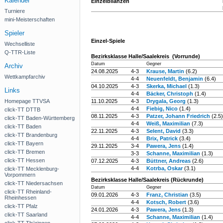
Kalender
Einzelbilanzen
Turniere
mini-Meisterschaften
Spieler
Einzel-Spiele
Wechselliste
Q-TTR-Liste
Bezirksklasse Halle/Saalekreis (Vorrunde)
Datum
Gegner
Archiv
24.08.2025
4-3
Krause, Martin
(6.2)
Wettkampfarchiv
4-4
Neuenfeldt, Benjamin
(6.4)
04.10.2025
4-3
Skerka, Michael
(1.3)
Links
4-4
Bäcker, Christoph
(1.4)
Homepage TTVSA
11.10.2025
4-3
Drygala, Georg
(1.3)
4-4
Fiebig, Nico
(1.4)
click-TT DTTB
08.11.2025
4-3
Patzer, Johann Friedrich
(2.5)
click-TT Baden-Württemberg
4-4
Weiß, Maximilian
(7.3)
click-TT Baden
22.11.2025
4-3
Selent, David
(3.3)
click-TT Brandenburg
4-4
Brix, Patrick
(3.4)
click-TT Bayern
29.11.2025
3-4
Pawera, Jens
(1.4)
click-TT Bremen
3-3
Schanne, Maximilian
(1.3)
click-TT Hessen
07.12.2025
4-3
Büttner, Andreas
(2.6)
4-4
Kotrba, Oskar
(3.1)
click-TT Mecklenburg-
Vorpommern
Bezirksklasse Halle/Saalekreis (Rückrunde)
click-TT Niedersachsen
Datum
Gegner
click-TT Rheinland-
09.01.2026
4-3
Franz, Christian
(3.5)
Rheinhessen
4-4
Kotsch, Robert
(3.6)
click-TT Pfalz
24.01.2026
4-3
Pawera, Jens
(1.3)
click-TT Saarland
4-4
Schanne, Maximilian
(1.4)