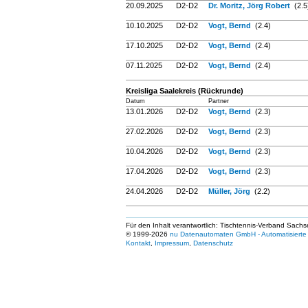
20.09.2025
D2-D2
Dr. Moritz, Jörg Robert
(2.5
10.10.2025
D2-D2
Vogt, Bernd
(2.4)
17.10.2025
D2-D2
Vogt, Bernd
(2.4)
07.11.2025
D2-D2
Vogt, Bernd
(2.4)
Kreisliga Saalekreis (Rückrunde)
Datum
Partner
13.01.2026
D2-D2
Vogt, Bernd
(2.3)
27.02.2026
D2-D2
Vogt, Bernd
(2.3)
10.04.2026
D2-D2
Vogt, Bernd
(2.3)
17.04.2026
D2-D2
Vogt, Bernd
(2.3)
24.04.2026
D2-D2
Müller, Jörg
(2.2)
Für den Inhalt verantwortlich: Tischtennis-Verband Sachs
© 1999-2026
nu Datenautomaten GmbH - Automatisierte 
Kontakt
,
Impressum
,
Datenschutz