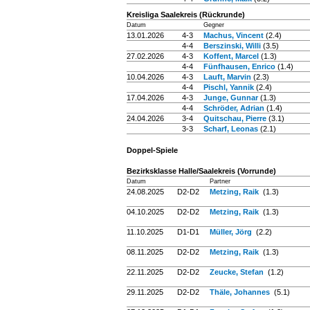
Kreisliga Saalekreis (Rückrunde)
Datum
Gegner
13.01.2026
4-3
Machus, Vincent
(2.4)
4-4
Berszinski, Willi
(3.5)
27.02.2026
4-3
Koffent, Marcel
(1.3)
4-4
Fünfhausen, Enrico
(1.4)
10.04.2026
4-3
Lauft, Marvin
(2.3)
4-4
Pischl, Yannik
(2.4)
17.04.2026
4-3
Junge, Gunnar
(1.3)
4-4
Schröder, Adrian
(1.4)
24.04.2026
3-4
Quitschau, Pierre
(3.1)
3-3
Scharf, Leonas
(2.1)
Doppel-Spiele
Bezirksklasse Halle/Saalekreis (Vorrunde)
Datum
Partner
24.08.2025
D2-D2
Metzing, Raik
(1.3)
04.10.2025
D2-D2
Metzing, Raik
(1.3)
11.10.2025
D1-D1
Müller, Jörg
(2.2)
08.11.2025
D2-D2
Metzing, Raik
(1.3)
22.11.2025
D2-D2
Zeucke, Stefan
(1.2)
29.11.2025
D2-D2
Thäle, Johannes
(5.1)