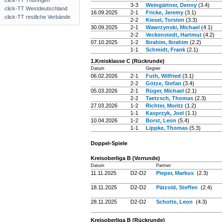
click-TT Thüringen
3-3
Weingärtner, Denny
(3.4)
click-TT Westdeutschland
16.09.2025
2-1
Fricke, Jeremy
(3.1)
click-TT restliche Verbände
2-2
Kiesel, Torsten
(3.3)
30.09.2025
2-1
Wawrzynski, Michael
(4.1)
2-2
Veckenstedt, Hartmut
(4.2)
07.10.2025
1-2
Ibrahim, Ibrahim
(2.2)
1-1
Schmidt, Frank
(2.1)
1.Kreisklasse C (Rückrunde)
Datum
Gegner
06.02.2026
2-1
Futh, Wilfried
(3.1)
2-2
Götze, Stefan
(3.4)
05.03.2026
2-1
Rüger, Michael
(2.1)
2-2
Taetzsch, Thomas
(2.3)
27.03.2026
1-2
Richter, Moritz
(1.2)
1-1
Kasprzyk, Joel
(1.1)
10.04.2026
1-2
Borst, Leon
(5.4)
1-1
Lippke, Thomas
(5.3)
Doppel-Spiele
Kreisoberliga B (Vorrunde)
Datum
Partner
11.11.2025
D2-D2
Pieper, Markus
(2.3)
18.11.2025
D2-D2
Pätzold, Steffen
(2.4)
28.11.2025
D2-D2
Schotte, Leon
(4.3)
Kreisoberliga B (Rückrunde)