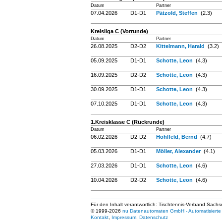
Datum
Partner
07.04.2026
D1-D1
Pätzold, Steffen
(2.3)
Kreisliga C (Vorrunde)
Datum
Partner
26.08.2025
D2-D2
Kittelmann, Harald
(3.2)
05.09.2025
D1-D1
Schotte, Leon
(4.3)
16.09.2025
D2-D2
Schotte, Leon
(4.3)
30.09.2025
D1-D1
Schotte, Leon
(4.3)
07.10.2025
D1-D1
Schotte, Leon
(4.3)
1.Kreisklasse C (Rückrunde)
Datum
Partner
06.02.2026
D2-D2
Hohlfeld, Bernd
(4.7)
05.03.2026
D1-D1
Möller, Alexander
(4.1)
27.03.2026
D1-D1
Schotte, Leon
(4.6)
10.04.2026
D2-D2
Schotte, Leon
(4.6)
Für den Inhalt verantwortlich: Tischtennis-Verband Sachs
© 1999-2026
nu Datenautomaten GmbH - Automatisierte 
Kontakt
,
Impressum
,
Datenschutz