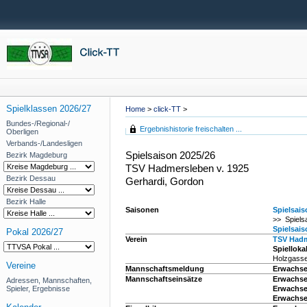
Spielklassen 2026/27
Home
>
click-TT
>
Bundes-/Regional-/
Ergebnishistorie freischalten ...
Oberligen
Verbands-/Landesligen
Spielsaison 2025/26
Bezirk Magdeburg
TSV Hadmersleben v. 1925
Bezirk Dessau
Gerhardi, Gordon
Bezirk Halle
Saisonen
Spielsais
>> Spiels
Spielsais
Pokal 2026/27
Verein
TSV Hadm
Spiellokal
Holzgasse
Vereine
Mannschaftsmeldung
Erwachse
Mannschaftseinsätze
Erwachsen
Adressen, Mannschaften,
Spieler, Ergebnisse
Erwachsen
Erwachse