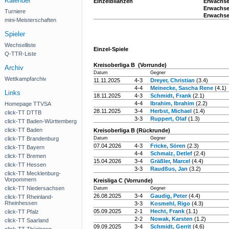
Kalender
Einzelbilanzen
Erwachsen
Erwachsen
Turniere
Erwachse
mini-Meisterschaften
Spieler
Wechselliste
Einzel-Spiele
Q-TTR-Liste
Kreisoberliga B (Vorrunde)
Archiv
Datum
Gegner
Wettkampfarchiv
11.11.2025
4-3
Dreyer, Christian
(3.4)
4-4
Meinecke, Sascha Rene
(4.1)
Links
18.11.2025
4-3
Schmidt, Frank
(2.1)
4-4
Ibrahim, Ibrahim
(2.2)
Homepage TTVSA
28.11.2025
3-4
Herbst, Michael
(1.4)
click-TT DTTB
3-3
Ruppert, Olaf
(1.3)
click-TT Baden-Württemberg
click-TT Baden
Kreisoberliga B (Rückrunde)
click-TT Brandenburg
Datum
Gegner
07.04.2026
4-3
Fricke, Sören
(2.3)
click-TT Bayern
4-4
Schmalz, Detlef
(2.4)
click-TT Bremen
15.04.2026
3-4
Gräßler, Marcel
(4.4)
click-TT Hessen
3-3
Raudßus, Jan
(3.2)
click-TT Mecklenburg-
Vorpommern
Kreisliga C (Vorrunde)
click-TT Niedersachsen
Datum
Gegner
26.08.2025
3-4
Gaudig, Peter
(4.4)
click-TT Rheinland-
Rheinhessen
3-3
Kosmehl, Rigo
(4.3)
05.09.2025
2-1
Hecht, Frank
(1.1)
click-TT Pfalz
2-2
Nowak, Karsten
(1.2)
click-TT Saarland
09.09.2025
3-4
Schmidt, Gerrit
(4.6)