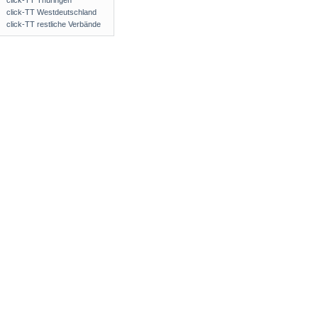
click-TT Thüringen
click-TT Westdeutschland
click-TT restliche Verbände