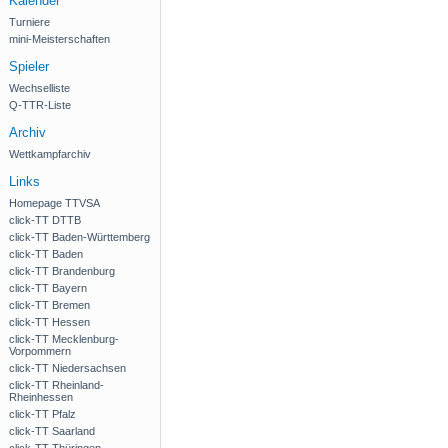
Kalender
Turniere
mini-Meisterschaften
Spieler
Wechselliste
Q-TTR-Liste
Archiv
Wettkampfarchiv
Links
Homepage TTVSA
click-TT DTTB
click-TT Baden-Württemberg
click-TT Baden
click-TT Brandenburg
click-TT Bayern
click-TT Bremen
click-TT Hessen
click-TT Mecklenburg-
Vorpommern
click-TT Niedersachsen
click-TT Rheinland-
Rheinhessen
click-TT Pfalz
click-TT Saarland