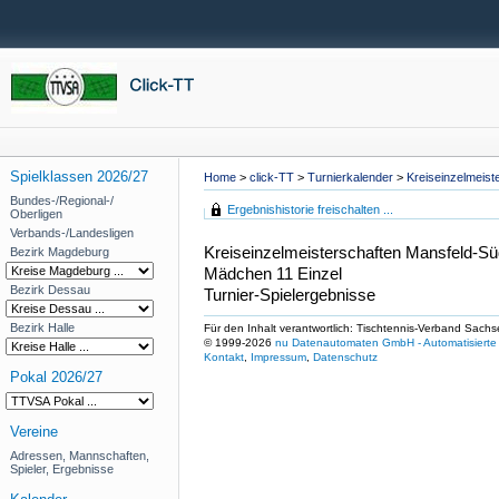
Spielklassen 2026/27
Home
>
click-TT
>
Turnierkalender
>
Kreiseinzelmeis
Bundes-/Regional-/
Ergebnishistorie freischalten ...
Oberligen
Verbands-/Landesligen
Kreiseinzelmeisterschaften Mansfeld-S
Bezirk Magdeburg
Mädchen 11 Einzel
Bezirk Dessau
Turnier-Spielergebnisse
Bezirk Halle
Für den Inhalt verantwortlich: Tischtennis-Verband Sachs
© 1999-2026
nu Datenautomaten GmbH - Automatisierte 
Kontakt
,
Impressum
,
Datenschutz
Pokal 2026/27
Vereine
Adressen, Mannschaften,
Spieler, Ergebnisse