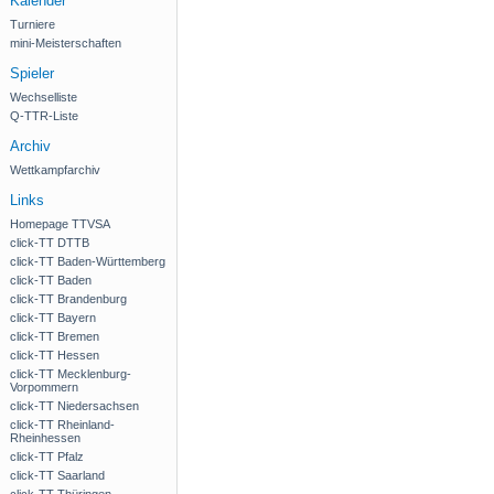
Kalender
Turniere
mini-Meisterschaften
Spieler
Wechselliste
Q-TTR-Liste
Archiv
Wettkampfarchiv
Links
Homepage TTVSA
click-TT DTTB
click-TT Baden-Württemberg
click-TT Baden
click-TT Brandenburg
click-TT Bayern
click-TT Bremen
click-TT Hessen
click-TT Mecklenburg-
Vorpommern
click-TT Niedersachsen
click-TT Rheinland-
Rheinhessen
click-TT Pfalz
click-TT Saarland