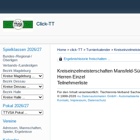
Spielklassen 2026/27
Home
>
click-TT
>
Turnierkalender
>
Kreiseinzelmeis
Bundes-/Regional-/
Ergebnishistorie freischalten ...
Oberligen
Verbands-/Landesligen
Kreiseinzelmeisterschaften Mansfeld-S
Bezirk Magdeburg
Herren Einzel
Bezirk Dessau
Teilnehmerliste
Bezirk Halle
Für den Inhalt verantwortlich: Tischtennis-Verband Sachs
© 1999-2026
nu Datenautomaten GmbH - Automatisierte 
Kontakt
,
Impressum
,
Datenschutz
Pokal 2026/27
Vereine
Adressen, Mannschaften,
Spieler, Ergebnisse