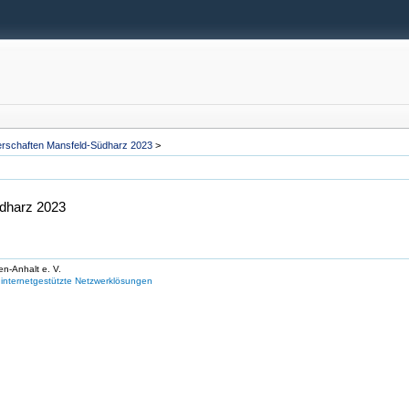
terschaften Mansfeld-Südharz 2023
>
üdharz 2023
en-Anhalt e. V.
internetgestützte Netzwerklösungen