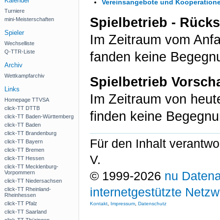
Kalender
Vereinsangebote und Kooperation
Turniere
Spielbetrieb - Rück
mini-Meisterschaften
Spieler
Im Zeitraum vom Anf
Wechselliste
Q-TTR-Liste
fanden keine Begegnu
Archiv
Wettkampfarchiv
Spielbetrieb Vorsch
Links
Im Zeitraum von heu
Homepage TTVSA
click-TT DTTB
finden keine Begegnu
click-TT Baden-Württemberg
click-TT Baden
click-TT Brandenburg
Für den Inhalt verantwo
click-TT Bayern
click-TT Bremen
V.
click-TT Hessen
click-TT Mecklenburg-
© 1999-2026
nu Datena
Vorpommern
click-TT Niedersachsen
internetgestützte Netz
click-TT Rheinland-
Rheinhessen
click-TT Pfalz
Kontakt
,
Impressum
,
Datenschutz
click-TT Saarland