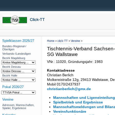
Spielklassen 2026/27
Home
>
click-TT
>
Vereine
>
Bundes-/Regional-/
Tischtennis-Verband Sachsen-A
Oberligen
SG Wallstawe
Verbands-/Landesligen
Bezirk Magdeburg
VNr.: 11020, Gründungsjahr: 1983
Bezirk Dessau
Kontaktadresse
Christian Berlich
Bezirk Halle
Molkereistraße 12g, 29413 Wallstawe, De
Mobil 0170/2437937
Pokal 2026/27
christianberlich@gmx.de
Mannschaften und Ligeneinteilung
Vereine
Spielbetrieb und Ergebnisse
Adressen, Mannschaften,
Mannschaftsmeldungen und Bilan
Spieler, Ergebnisse
Vereinsfunktionäre