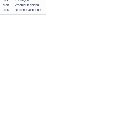
click-TT Thüringen
click-TT Westdeutschland
click-TT restliche Verbände