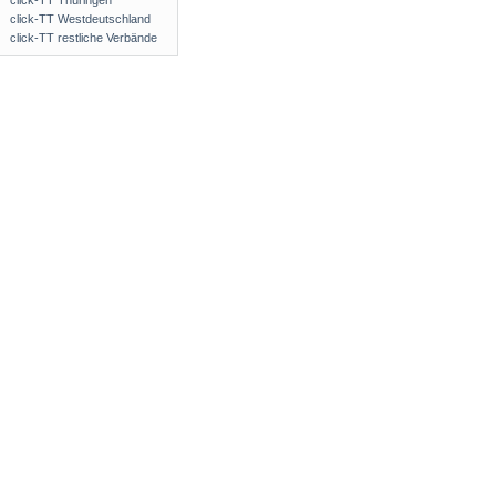
click-TT Thüringen
click-TT Westdeutschland
click-TT restliche Verbände