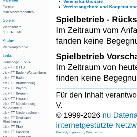
Kalender
Vereinsfunktionäre
Vereinsangebote und Kooperation
Turniere
mini-Meisterschaften
Spielbetrieb - Rück
Spieler
Wechselliste
Im Zeitraum vom Anf
Q-TTR-Liste
fanden keine Begegnu
Archiv
Wettkampfarchiv
Spielbetrieb Vorsch
Links
Homepage TTVSA
Im Zeitraum von heu
click-TT DTTB
click-TT Baden-Württemberg
finden keine Begegnu
click-TT Baden
click-TT Brandenburg
click-TT Bayern
Für den Inhalt verantwo
click-TT Bremen
click-TT Hessen
V.
click-TT Mecklenburg-
Vorpommern
click-TT Niedersachsen
© 1999-2026
nu Datena
click-TT Rheinland-
Rheinhessen
internetgestützte Netz
click-TT Pfalz
click-TT Saarland
Kontakt
,
Impressum
,
Datenschutz