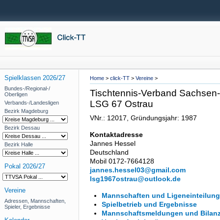
Spielklassen 2026/27
Home
>
click-TT
>
Vereine
>
Bundes-/Regional-/
Tischtennis-Verband Sachsen-A
Oberligen
LSG 67 Ostrau
Verbands-/Landesligen
Bezirk Magdeburg
VNr.: 12017, Gründungsjahr: 1987
Bezirk Dessau
Kontaktadresse
Jannes Hessel
Bezirk Halle
Deutschland
Mobil 0172-7664128
Pokal 2026/27
jannes.hessel03@gmail.com
lsg1967ostrau@outlook.de
Vereine
Mannschaften und Ligeneinteilung
Adressen, Mannschaften,
Spielbetrieb und Ergebnisse
Spieler, Ergebnisse
Mannschaftsmeldungen und Bilan