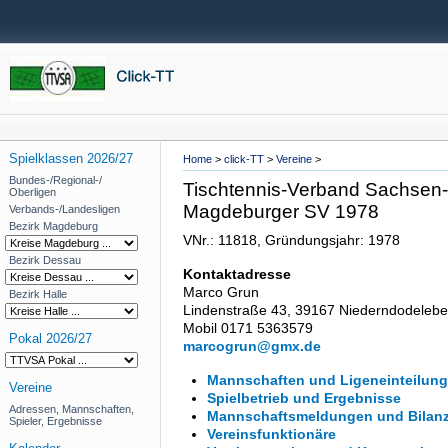
Spielklassen 2026/27
Home
>
click-TT
>
Vereine
>
Bundes-/Regional-/
Tischtennis-Verband Sachsen-A
Oberligen
Magdeburger SV 1978
Verbands-/Landesligen
Bezirk Magdeburg
VNr.: 11818, Gründungsjahr: 1978
Bezirk Dessau
Kontaktadresse
Marco Grun
Bezirk Halle
Lindenstraße 43, 39167 Niederndodelebe
Mobil 0171 5363579
Pokal 2026/27
marcogrun@gmx.de
Mannschaften und Ligeneinteilung
Vereine
Spielbetrieb und Ergebnisse
Adressen, Mannschaften,
Mannschaftsmeldungen und Bilan
Spieler, Ergebnisse
Vereinsfunktionäre