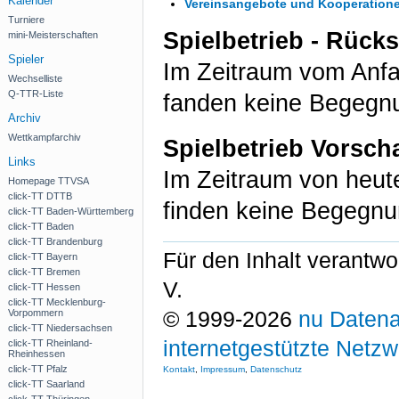
Kalender
Vereinsangebote und Kooperation
Turniere
Spielbetrieb - Rück
mini-Meisterschaften
Spieler
Im Zeitraum vom Anf
Wechselliste
Q-TTR-Liste
fanden keine Begegnu
Archiv
Wettkampfarchiv
Spielbetrieb Vorsch
Links
Im Zeitraum von heu
Homepage TTVSA
click-TT DTTB
finden keine Begegnu
click-TT Baden-Württemberg
click-TT Baden
click-TT Brandenburg
Für den Inhalt verantwo
click-TT Bayern
click-TT Bremen
V.
click-TT Hessen
click-TT Mecklenburg-
© 1999-2026
nu Datena
Vorpommern
click-TT Niedersachsen
internetgestützte Netz
click-TT Rheinland-
Rheinhessen
click-TT Pfalz
Kontakt
,
Impressum
,
Datenschutz
click-TT Saarland