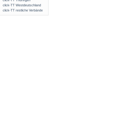
click-TT Thüringen
click-TT Westdeutschland
click-TT restliche Verbände