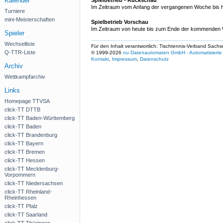
Kalender
Spielbetrieb - Rückschau
Im Zeitraum vom Anfang der vergangenen Woche bis h
Turniere
mini-Meisterschaften
Spielbetrieb Vorschau
Im Zeitraum von heute bis zum Ende der kommenden W
Spieler
Wechselliste
Für den Inhalt verantwortlich: Tischtennis-Verband Sachs
Q-TTR-Liste
© 1999-2026
nu Datenautomaten GmbH - Automatisierte 
Kontakt
,
Impressum
,
Datenschutz
Archiv
Wettkampfarchiv
Links
Homepage TTVSA
click-TT DTTB
click-TT Baden-Württemberg
click-TT Baden
click-TT Brandenburg
click-TT Bayern
click-TT Bremen
click-TT Hessen
click-TT Mecklenburg-
Vorpommern
click-TT Niedersachsen
click-TT Rheinland-
Rheinhessen
click-TT Pfalz
click-TT Saarland