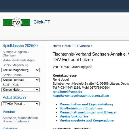
Spielklassen 2026/27
Home
>
click-TT
>
Vereine
>
Bundes-/Regional-/
Tischtennis-Verband Sachsen-Anhalt e. 
Oberligen
TSV Eintracht Lützen
Verbands-/Landesligen
Bezirk Magdeburg
VNr.: 11306, Gründungsjahr: -
Bezirk Dessau
Kontaktadresse
René Jugel
Schubart von Kleefeld-Straße 40, 06686 Lützen, Deut
Bezirk Halle
Tel P 034444/41169, Mobil 0173/3840504
rene.jugel@gmx.de
http://www.tsveintrachtluetzen.dl.am
Pokal 2026/27
Mannschaften und Ligeneinteilung
Spielbetrieb und Ergebnisse
Vereine
Mannschaftsmeldungen und Bilanzen
Vereinsfunktionäre
Adressen, Mannschaften,
Vereinsangebote und Kooperationen
Spieler, Ergebnisse