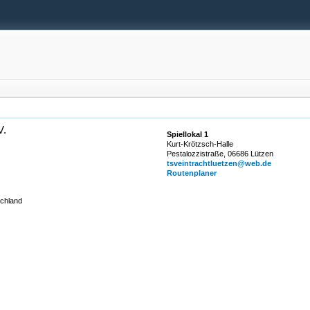
V.
Spiellokal 1
Kurt-Krötzsch-Halle
Pestalozzistraße, 06686 Lützen
tsveintrachtluetzen@web.de
Routenplaner
schland