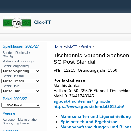
Spielklassen 2026/27
Home
>
click-TT
>
Vereine
>
Bundes-/Regional-/
Tischtennis-Verband Sachsen-A
Oberligen
SG Post Stendal
Verbands-/Landesligen
Bezirk Magdeburg
VNr.: 12213, Gründungsjahr: 1960
Bezirk Dessau
Kontaktadresse
Matthis Junker
Bezirk Halle
Hallstraße 50, 39576 Stendal, Deutschla
Mobil 0176/41743945
Pokal 2026/27
sgpost-tischtennis@gmx.de
https://www.sgpoststendal2012.de/
Vereine
Mannschaften und Ligeneinteilung
Adressen, Mannschaften,
Spielbetrieb und Ergebnisse
Spieler, Ergebnisse
Mannschaftsmeldungen und Bilan