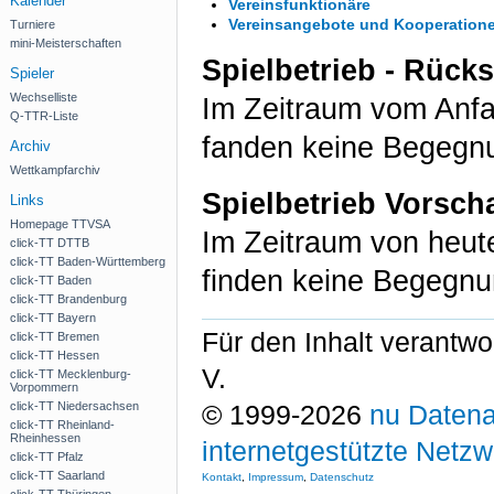
Kalender
Vereinsfunktionäre
Vereinsangebote und Kooperation
Turniere
mini-Meisterschaften
Spielbetrieb - Rück
Spieler
Wechselliste
Im Zeitraum vom Anf
Q-TTR-Liste
fanden keine Begegnu
Archiv
Wettkampfarchiv
Spielbetrieb Vorsch
Links
Homepage TTVSA
Im Zeitraum von heu
click-TT DTTB
click-TT Baden-Württemberg
finden keine Begegnu
click-TT Baden
click-TT Brandenburg
click-TT Bayern
Für den Inhalt verantwo
click-TT Bremen
click-TT Hessen
V.
click-TT Mecklenburg-
Vorpommern
click-TT Niedersachsen
© 1999-2026
nu Datena
click-TT Rheinland-
Rheinhessen
internetgestützte Netz
click-TT Pfalz
click-TT Saarland
Kontakt
,
Impressum
,
Datenschutz