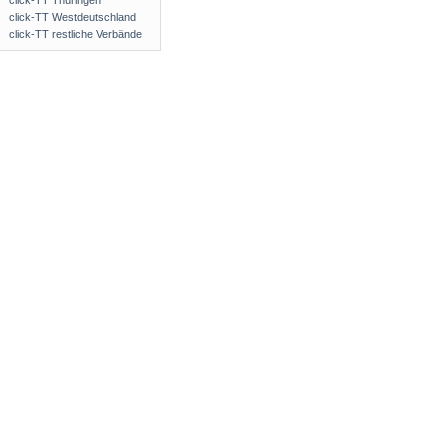
click-TT Thüringen
click-TT Westdeutschland
click-TT restliche Verbände