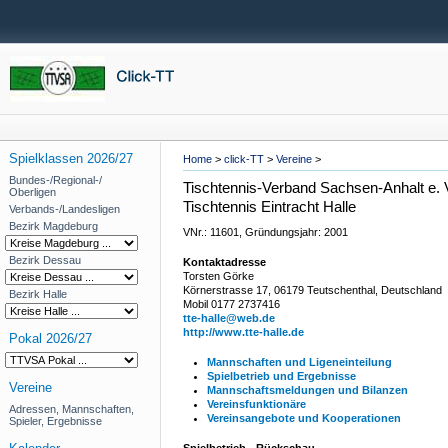
Spielklassen 2026/27
Home
>
click-TT
>
Vereine
>
Bundes-/Regional-/
Tischtennis-Verband Sachsen-Anhalt e. 
Oberligen
Tischtennis Eintracht Halle
Verbands-/Landesligen
Bezirk Magdeburg
VNr.: 11601, Gründungsjahr: 2001
Bezirk Dessau
Kontaktadresse
Torsten Görke
Körnerstrasse 17, 06179 Teutschenthal, Deutschland
Bezirk Halle
Mobil 0177 2737416
tte-halle@web.de
http://www.tte-halle.de
Pokal 2026/27
Mannschaften und Ligeneinteilung
Spielbetrieb und Ergebnisse
Vereine
Mannschaftsmeldungen und Bilanzen
Vereinsfunktionäre
Adressen, Mannschaften,
Vereinsangebote und Kooperationen
Spieler, Ergebnisse