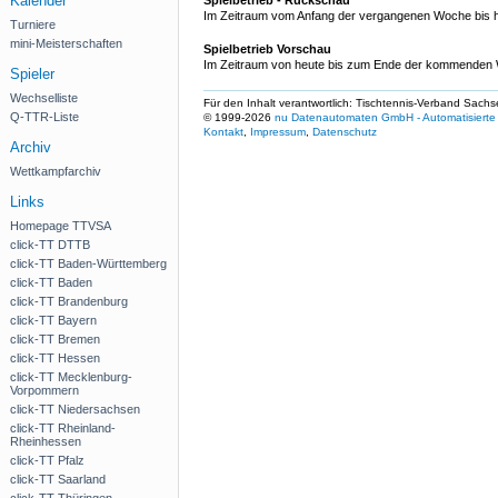
Kalender
Spielbetrieb - Rückschau
Im Zeitraum vom Anfang der vergangenen Woche bis h
Turniere
mini-Meisterschaften
Spielbetrieb Vorschau
Im Zeitraum von heute bis zum Ende der kommenden W
Spieler
Wechselliste
Für den Inhalt verantwortlich: Tischtennis-Verband Sachs
Q-TTR-Liste
© 1999-2026
nu Datenautomaten GmbH - Automatisierte 
Kontakt
,
Impressum
,
Datenschutz
Archiv
Wettkampfarchiv
Links
Homepage TTVSA
click-TT DTTB
click-TT Baden-Württemberg
click-TT Baden
click-TT Brandenburg
click-TT Bayern
click-TT Bremen
click-TT Hessen
click-TT Mecklenburg-
Vorpommern
click-TT Niedersachsen
click-TT Rheinland-
Rheinhessen
click-TT Pfalz
click-TT Saarland