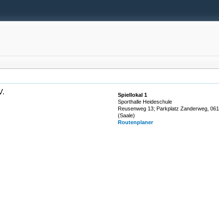
V.
Spiellokal 1
Sporthalle Heideschule
Reusenweg 13; Parkplatz Zanderweg, 061
(Saale)
Routenplaner