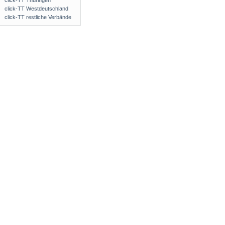
click-TT Thüringen
click-TT Westdeutschland
click-TT restliche Verbände