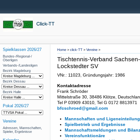
Spielklassen 2026/27
Home
>
click-TT
>
Vereine
>
Bundes-/Regional-/
Tischtennis-Verband Sachsen-A
Oberligen
Lockstedter SV
Verbands-/Landesligen
Bezirk Magdeburg
VNr.: 11023, Gründungsjahr: 1986
Bezirk Dessau
Kontaktadresse
Frank Schröder
Bezirk Halle
Mittelstraße 30, 38486 Klötze, Deutschla
Tel P 03909 43010, Tel G 0172 8813971
Pokal 2026/27
bfcschroed@gmail.com
Mannschaften und Ligeneinteilung
Vereine
Spielbetrieb und Ergebnisse
Adressen, Mannschaften,
Mannschaftsmeldungen und Bilan
Spieler, Ergebnisse
Vereinsfunktionäre