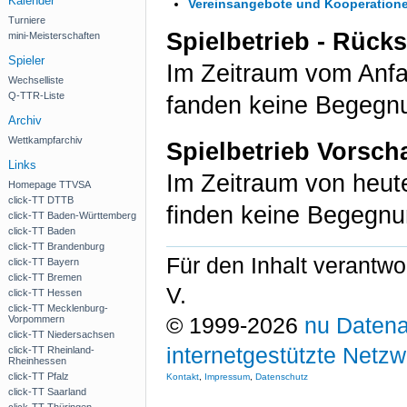
Kalender
Vereinsangebote und Kooperation
Turniere
Spielbetrieb - Rück
mini-Meisterschaften
Spieler
Im Zeitraum vom Anf
Wechselliste
Q-TTR-Liste
fanden keine Begegnu
Archiv
Wettkampfarchiv
Spielbetrieb Vorsch
Links
Im Zeitraum von heu
Homepage TTVSA
click-TT DTTB
finden keine Begegnu
click-TT Baden-Württemberg
click-TT Baden
click-TT Brandenburg
Für den Inhalt verantwo
click-TT Bayern
click-TT Bremen
V.
click-TT Hessen
click-TT Mecklenburg-
© 1999-2026
nu Datena
Vorpommern
click-TT Niedersachsen
internetgestützte Netz
click-TT Rheinland-
Rheinhessen
click-TT Pfalz
Kontakt
,
Impressum
,
Datenschutz
click-TT Saarland