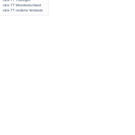
click-TT Thüringen
click-TT Westdeutschland
click-TT restliche Verbände