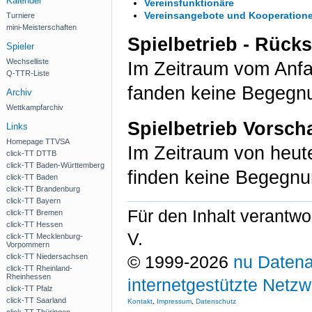
Kalender
Vereinsfunktionäre
Vereinsangebote und Kooperation
Turniere
mini-Meisterschaften
Spielbetrieb - Rück
Spieler
Wechselliste
Im Zeitraum vom Anf
Q-TTR-Liste
fanden keine Begegnu
Archiv
Wettkampfarchiv
Spielbetrieb Vorsch
Links
Homepage TTVSA
Im Zeitraum von heu
click-TT DTTB
click-TT Baden-Württemberg
finden keine Begegnu
click-TT Baden
click-TT Brandenburg
click-TT Bayern
Für den Inhalt verantwo
click-TT Bremen
click-TT Hessen
V.
click-TT Mecklenburg-
Vorpommern
click-TT Niedersachsen
© 1999-2026
nu Datena
click-TT Rheinland-
Rheinhessen
internetgestützte Netz
click-TT Pfalz
click-TT Saarland
Kontakt
,
Impressum
,
Datenschutz