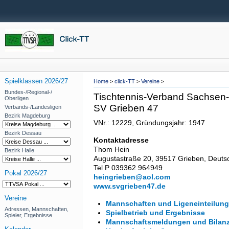
Spielklassen 2026/27
Home
>
click-TT
>
Vereine
>
Bundes-/Regional-/
Tischtennis-Verband Sachsen-A
Oberligen
SV Grieben 47
Verbands-/Landesligen
Bezirk Magdeburg
VNr.: 12229, Gründungsjahr: 1947
Bezirk Dessau
Kontaktadresse
Thom Hein
Bezirk Halle
Augustastraße 20, 39517 Grieben, Deuts
Tel P 039362 964949
Pokal 2026/27
heingrieben@aol.com
www.svgrieben47.de
Vereine
Mannschaften und Ligeneinteilung
Adressen, Mannschaften,
Spielbetrieb und Ergebnisse
Spieler, Ergebnisse
Mannschaftsmeldungen und Bilan