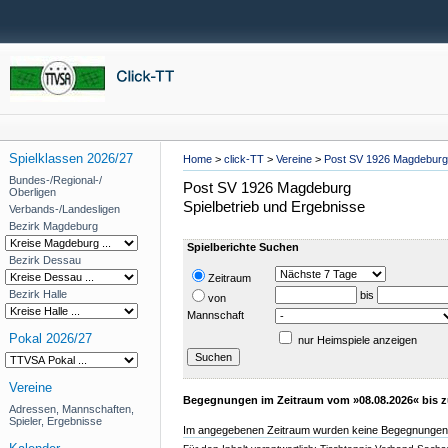
Spielklassen 2026/27
Home
>
click-TT
>
Vereine
>
Post SV 1926 Magdeburg
Bundes-/Regional-/
Post SV 1926 Magdeburg
Oberligen
Spielbetrieb und Ergebnisse
Verbands-/Landesligen
Bezirk Magdeburg
Spielberichte Suchen
Bezirk Dessau
Zeitraum
Bezirk Halle
bis
von
Mannschaft
Pokal 2026/27
nur Heimspiele anzeigen
Vereine
Begegnungen im Zeitraum vom »08.08.2026« bis z
Adressen, Mannschaften,
Spieler, Ergebnisse
Im angegebenen Zeitraum wurden keine Begegnungen