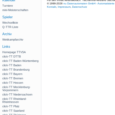
Kalender
Für den Inhalt verantwortlich: Tischtennis-Verband Sachs
© 1999-2026
nu Datenautomaten GmbH - Automatisierte 
Turniere
Kontakt
,
Impressum
,
Datenschutz
mini-Meisterschaften
Spieler
Wechselliste
Q-TTR-Liste
Archiv
Wettkampfarchiv
Links
Homepage TTVSA
click-TT DTTB
click-TT Baden-Württemberg
click-TT Baden
click-TT Brandenburg
click-TT Bayern
click-TT Bremen
click-TT Hessen
click-TT Mecklenburg-
Vorpommern
click-TT Niedersachsen
click-TT Rheinland-
Rheinhessen
click-TT Pfalz
click-TT Saarland