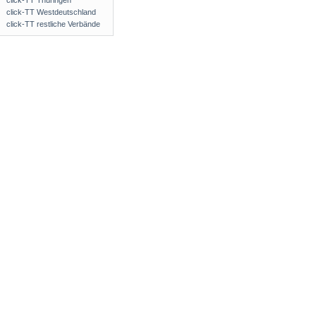
click-TT Thüringen
click-TT Westdeutschland
click-TT restliche Verbände